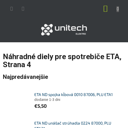
Prejsť
NÁKUP
na
obsah
KOŠÍK
Náhradné diely pre spotrebiče ETA
,
Strana 4
Najpredávanejšie
ETA ND spojka kĺbová 0010 87006, PLU ETA1
dodanie 1-3 dni
€5,50
ETA ND unášač strúhadla 0224 87000, PLU