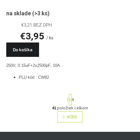
TC290,
na sklade
(>3 ks)
0.15uF+2500pF,
250V, PLU CW82
€3,21 BEZ DPH
€3,95
/ ks
Do košíka
250V, 0.15uF+2x2500pF, 10A
PLU kód : CW82
S
1
4
t
r
41
položiek celkom
O
á
v
HORE
n
l
k
á
o
v
Z
d
a