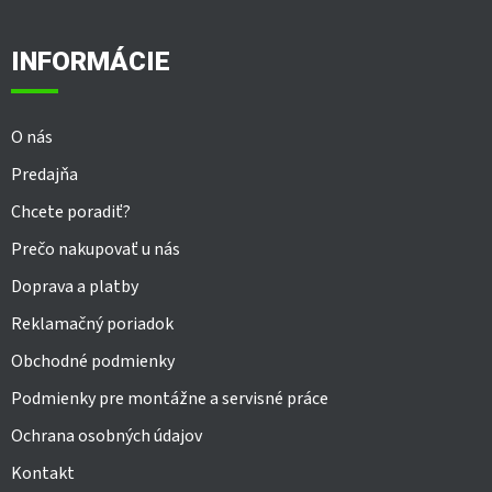
a
á
n
c
p
i
i
ä
e
INFORMÁCIE
e
t
p
i
r
e
v
O nás
k
y
Predajňa
v
ý
Chcete poradiť?
p
Prečo nakupovať u nás
i
s
Doprava a platby
u
Reklamačný poriadok
Obchodné podmienky
Podmienky pre montážne a servisné práce
Ochrana osobných údajov
Kontakt