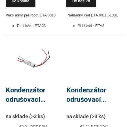
Do košíka
Do košíka
Veko misy pre robot ETA 0010
Náhradný diel ETA 0011 61001
PLU kód : ETA26
PLU kód : ETA8
Kondenzátor
Kondenzátor
odrušovací
odrušovací
TC240,
TC259,
na sklade
(>3 ks)
na sklade
(>3 ks)
0,1uF+2x2500pF,
0.1uF+2x2500pF,
€3,21 BEZ DPH
€3,21 BEZ DPH