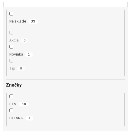
u
k
t
o
Na sklade
39
v
Akcia
0
Novinka
1
Tip
0
Značky
ETA
38
FILTANA
3