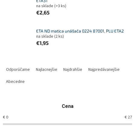
ETA31
na sklade
(>3 ks)
€2,65
ETA ND matica unášača 0224 87001, PLU ETA2
na sklade
(2 ks)
€1,95
R
a
Odporúčame
Najlacnejšie
Najdrahšie
Najpredávanejšie
d
e
Abecedne
n
i
e
Cena
p
r
€
0
€
27
o
d