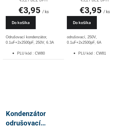
6.3A, PLU CW80
250V, PLU CW81
€3,95
€3,95
/ ks
/ ks
Do košíka
Do košíka
Odrušovací kondenzátor,
odrušovací, 250V,
0.1uF+2x2500pF, 250V, 6.3A
0.1uF+2x2500pF, 6A
PLU kód : CW80
PLU kód : CW81
Kondenzátor
odrušovací