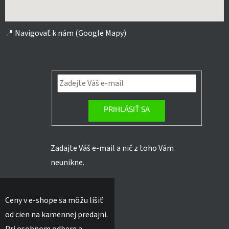
📍
Navigovať k nám (Google Mapy)
PRIHLÁSIŤ SA
Zadajte Váš e-mail a nič z toho Vám
neunikne.
Ceny v e-shope sa môžu líšiť
od cien na kamennej predajni.