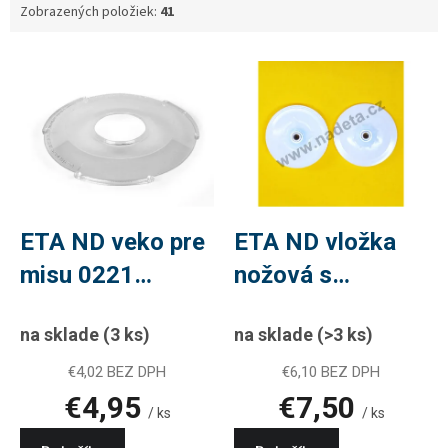
Zobrazených položiek:
41
V
ý
p
i
s
p
r
o
d
ETA ND veko pre
ETA ND vložka
u
misu 0221
nožová s
k
t
00020, PLU
ložiskami, bez
o
na sklade
(3 ks)
na sklade
(>3 ks)
ETA26
nožov 0011
v
61001, PLU ETA8
€4,02 BEZ DPH
€6,10 BEZ DPH
€4,95
€7,50
/ ks
/ ks