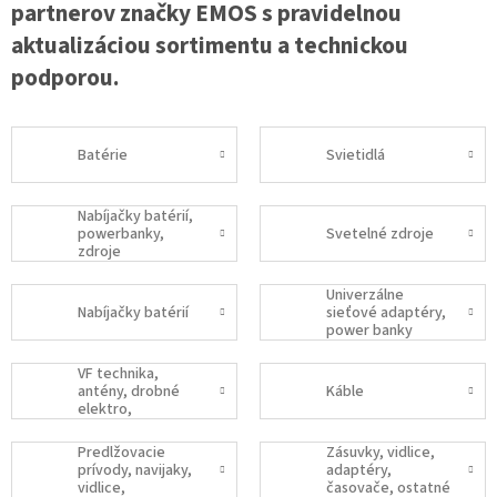
partnerov značky EMOS s pravidelnou
aktualizáciou sortimentu a technickou
podporou.
Batérie
Svietidlá
Nabíjačky batérií,
powerbanky,
Svetelné zdroje
zdroje
Univerzálne
Nabíjačky batérií
sieťové adaptéry,
power banky
VF technika,
antény, drobné
Káble
elektro,
príslušenstvo
Predlžovacie
Zásuvky, vidlice,
prívody, navijaky,
adaptéry,
vidlice,
časovače, ostatné