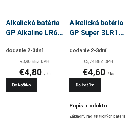
Alkalická batéria
Alkalická batéria
GP Alkaline LR6
GP Super 3LR12
(AA), 8 ks
(4,5V), 1 ks
dodanie 2-3dní
dodanie 2-3dní
€3,90 BEZ DPH
€3,74 BEZ DPH
€4,80
€4,60
/ ks
/ ks
Do košíka
Do košíka
Popis produktu
Základný rad alkalických batérií
vyniká dobou prevádzky v
energeticky nenáročných