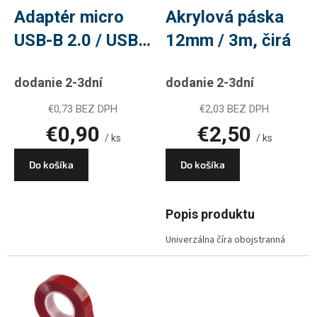
d
Adaptér micro
Akrylová páska
u
USB-B 2.0 / USB-
12mm / 3m, čirá
k
t
C 2.0, biely, 2 ks
o
dodanie 2-3dní
dodanie 2-3dní
v
€0,73 BEZ DPH
€2,03 BEZ DPH
€0,90
€2,50
/ ks
/ ks
Do košíka
Do košíka
Popis produktu
Univerzálna číra obojstranná
páska zo 100 % akrylátu. Vďaka
absencii nosiča je páska
mimoriadne pružná a skvele
priľne k povrchovým
nerovnostiam. Lepí ku všetkým