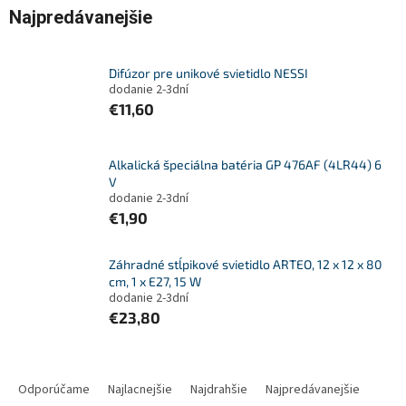
Najpredávanejšie
Difúzor pre unikové svietidlo NESSI
dodanie 2-3dní
€11,60
Alkalická špeciálna batéria GP 476AF (4LR44) 6
V
dodanie 2-3dní
€1,90
Záhradné stĺpikové svietidlo ARTEO, 12 x 12 x 80
cm, 1 x E27, 15 W
dodanie 2-3dní
€23,80
R
a
Odporúčame
Najlacnejšie
Najdrahšie
Najpredávanejšie