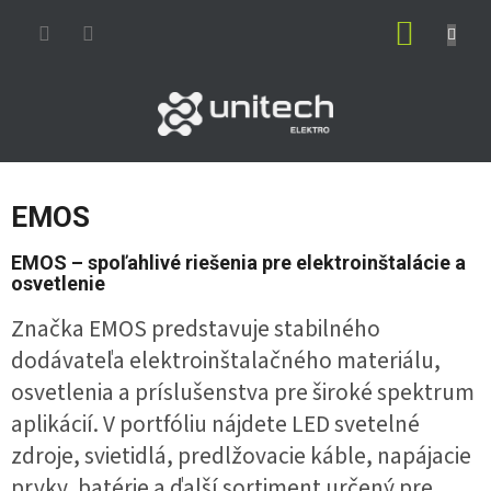
Prejsť
NÁKUP
na
obsah
KOŠÍK
EMOS
EMOS – spoľahlivé riešenia pre elektroinštalácie a
osvetlenie
Značka EMOS predstavuje stabilného
dodávateľa elektroinštalačného materiálu,
osvetlenia a príslušenstva pre široké spektrum
aplikácií. V portfóliu nájdete LED svetelné
zdroje, svietidlá, predlžovacie káble, napájacie
prvky, batérie a ďalší sortiment určený pre