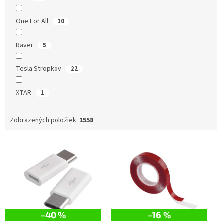
One For All
10
Raver
5
Tesla Stropkov
22
XTAR
1
Zobrazených položiek:
1558
V
ý
p
i
s
p
r
–40 %
–16 %
o