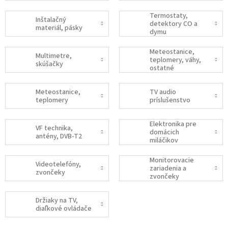
príslušenstvo
Termostaty,
Inštalačný
detektory CO a
materiál, pásky
dymu
Meteostanice,
Multimetre,
teplomery, váhy,
skúšačky
ostatné
Meteostanice,
TV audio
teplomery
príslušenstvo
Elektronika pre
VF technika,
domácich
antény, DVB-T2
miláčikov
Monitorovacie
Videotelefóny,
zariadenia a
zvončeky
zvončeky
Držiaky na TV,
diaľkové ovládače