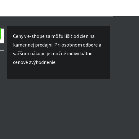
Ceny v e-shope sa môžu líšiť od cien na
kamennej predajni. Pri osobnom odbere a
väčšom nákupe je možné individuálne
cenové zvýhodnenie.