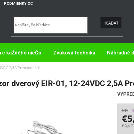
PODMIENKY OCHRANY OSOBNÝCH ÚDAJOV
HĽADAŤ
re kaŽdého nieČo
Zvuková technika
Náhradné d
24VDC 2,5A PremiumLUX
zor dverový EIR-01, 12-24VDC 2,5A 
VYPRE
€11
–
€5
€4,47
Jedno