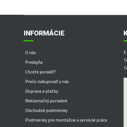
Z
á
p
INFORMÁCIE
ä
t
i
E
O nás
e
T
Predajňa
T
Chcete poradiť?
Prečo nakupovať u nás
Doprava a platby
Reklamačný poriadok
Obchodné podmienky
Podmienky pre montážne a servisné práce