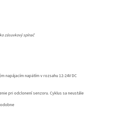
ako zásuvkový spínač
ným napájacím napätím v rozsahu 12-24V DC
enie pri odclonení senzoru. Cyklus sa neustále
 podobne