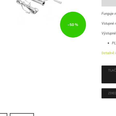
cena:
Funguje n
Vstupné 
–50 %
Výstupné
PL
Detailné 
TLAČ
ZDIE