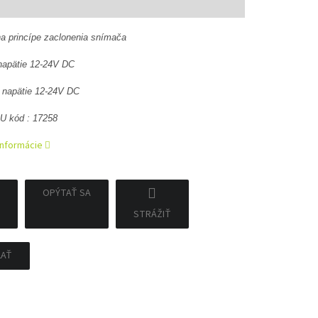
a princípe zaclonenia snímača
napätie 12-24V DC
 napätie 12-24V DC
U kód : 17258
informácie
OPÝTAŤ SA
STRÁŽIŤ
ĽAŤ