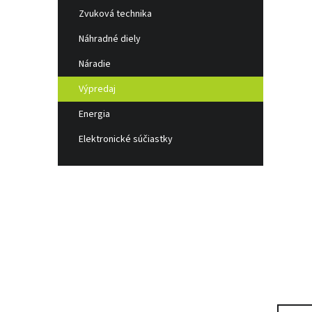
l
Zvuková technika
Náhradné diely
Náradie
Výpredaj
Energia
Elektronické súčiastky