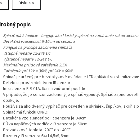
s
Diskusia
robný popis
Spínač má 2 funkcie - funguje ako klasický spínač na zamávanie rukou alebo 
Detekčná vzdialenosť 5-10cm od senzora
Funguje na princípe zaclonenia snímača
Vstupné napätie 12-24V DC
Výstupné napätie 12-24V DC
Maximálne prúdové zaťaženie 2,5A
Zaťaženie pri 12V = 30W, pri 24V = 60W
Spínač je určený pre bezdotykové ovládanie LED aplikácií so stabilizova
Detekcia prostredníctvom IR senzora
Infra senzor EIR-01A. Iba na vnútorné použitie
V prípade, že je senzor zaclonený je spínač vypnutý. Spínač zapne osvetl
opakuje.
Používá sa ako dverný vypínač pre osvetlenie skriniek, šuplíkov, skríň a
Spínač má funkciu ON/OFF
Detekčná vzdialenosť od IR senzora je 0-8cm
Dĺžka napäťových vodičov IR senzora je 50cm
Prevádzková teplota -20C° do +40C°
Rozmery IR senzora 64x14,5x9,6mm