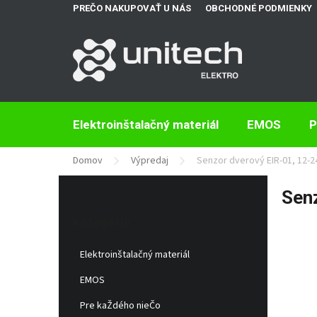
Prejsť
PREČO NAKUPOVAŤ U NÁS
OBCHODNÉ PODMIENKY
na
obsah
Elektroinštalačný materiál
EMOS
P
Domov
Výpredaj
Senzor dverový EIR-01, 12-
B
Sen
o
Preskočiť
č
kategórie
Kategórie
n
ý
Elektroinštalačný materiál
p
a
EMOS
n
e
Pre kaŽdého nieČo