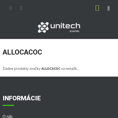
Prejsť
NÁKUP
na
obsah
KOŠÍK
ALLOCACOC
Žiadne produkty značky
ALLOCACOC
sa nenašli...
Z
á
p
ä
INFORMÁCIE
t
i
e
O nás