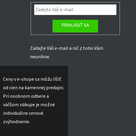
PRIHLÁSIŤ SA
Zadajte Váš e-mail a nič z toho Vám
neunikne.
Ceny v e-shope sa môžu líšiť
od cien na kamennej predajni.
Pri osobnom odbere a
väčšom nákupe je možné
individuálne cenové
zvýhodnenie.