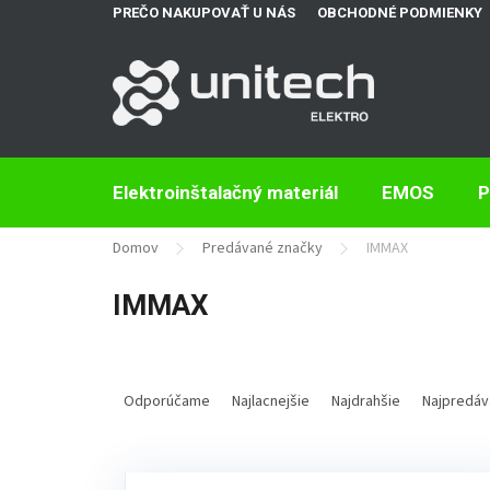
Prejsť
PREČO NAKUPOVAŤ U NÁS
OBCHODNÉ PODMIENKY
na
obsah
Elektroinštalačný materiál
EMOS
P
Domov
Predávané značky
IMMAX
IMMAX
R
a
Odporúčame
Najlacnejšie
Najdrahšie
Najpredáv
d
e
V
n