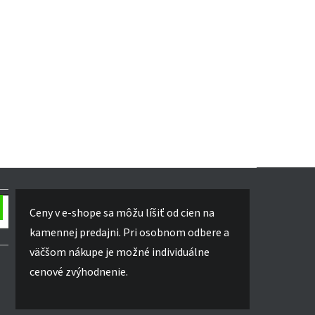
Ceny v e-shope sa môžu líšiť od cien na
kamennej predajni. Pri osobnom odbere a
väčšom nákupe je možné individuálne
cenové zvýhodnenie.