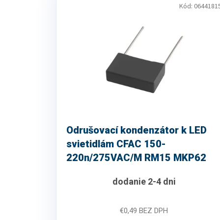
ý
i
Kód:
0644181
p
e
i
p
s
r
p
o
r
d
o
u
d
k
u
t
k
o
t
v
o
Odrušovací kondenzátor k LED
v
svietidlám CFAC 150-
220n/275VAC/M RM15 MKP62
dodanie 2-4 dni
€0,49 BEZ DPH