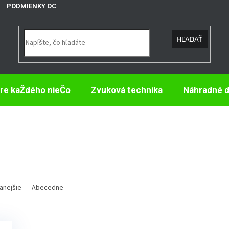
PODMIENKY OCHRANY OSOBNÝCH ÚDAJOV
HĽADAŤ
re kaŽdého nieČo
Zvuková technika
Náhradné d
anejšie
Abecedne