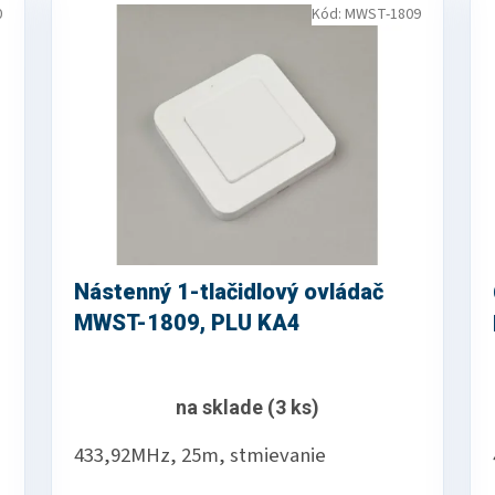
0
Kód:
MWST-1809
Nástenný 1-tlačidlový ovládač
MWST-1809, PLU KA4
na sklade
(3 ks)
433,92MHz, 25m, stmievanie