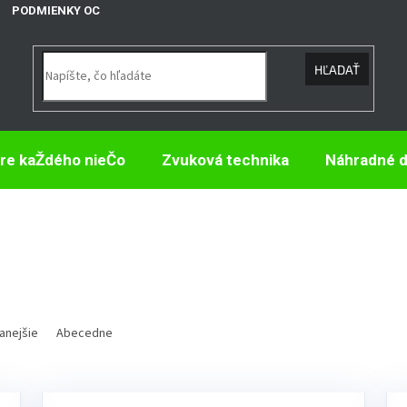
PODMIENKY OCHRANY OSOBNÝCH ÚDAJOV
HĽADAŤ
re kaŽdého nieČo
Zvuková technika
Náhradné d
anejšie
Abecedne