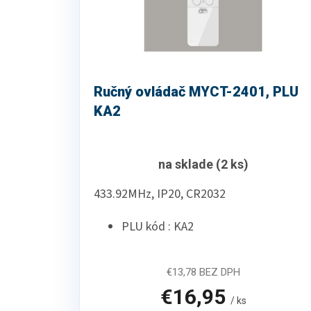
Ručný ovládač MYCT-2401, PLU
KA2
na sklade
(2 ks)
433.92MHz, IP20, CR2032
PLU kód : KA2
€13,78 BEZ DPH
€16,95
/ ks