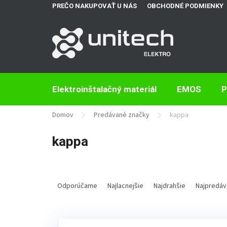
Prejsť
PREČO NAKUPOVAŤ U NÁS
OBCHODNÉ PODMIENKY
na
obsah
Elektroinštalačný materiál
EMOS
P
Domov
Predávané značky
kappa
kappa
R
a
Odporúčame
Najlacnejšie
Najdrahšie
Najpredáv
d
e
V
n