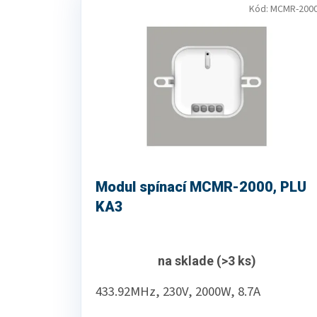
ý
i
Kód:
MCMR-200
p
e
i
p
s
r
p
o
r
d
o
u
d
k
u
t
k
o
t
v
o
Modul spínací MCMR-2000, PLU
v
KA3
na sklade
(>3 ks)
433.92MHz, 230V, 2000W, 8.7A