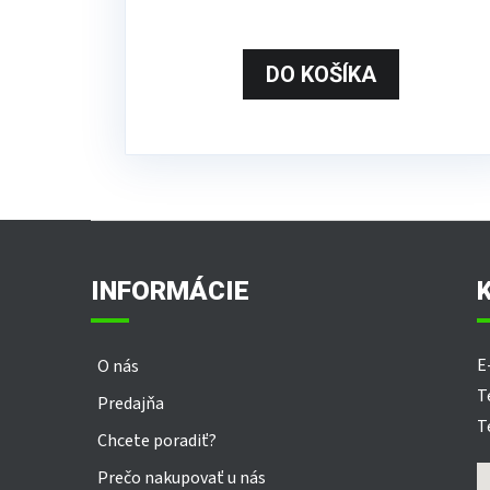
DO KOŠÍKA
Z
á
p
INFORMÁCIE
ä
t
i
E
O nás
e
T
Predajňa
T
Chcete poradiť?
Prečo nakupovať u nás