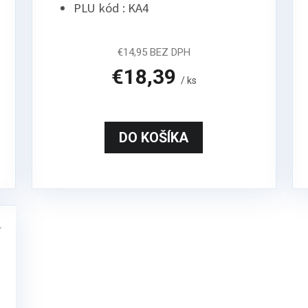
PLU kód : KA4
€14,95 BEZ DPH
€18,39
/ ks
DO KOŠÍKA
1