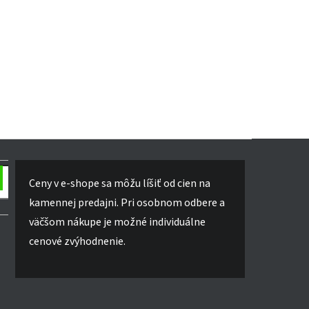
Ceny v e-shope sa môžu líšiť od cien na
kamennej predajni. Pri osobnom odbere a
väčšom nákupe je možné individuálne
cenové zvýhodnenie.