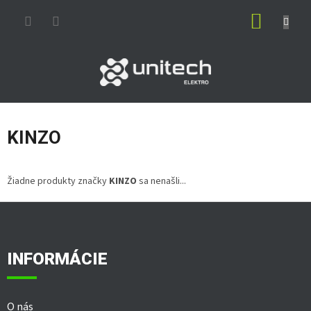
Prejsť
NÁKUP
na
obsah
KOŠÍK
KINZO
Žiadne produkty značky
KINZO
sa nenašli...
Z
á
p
ä
INFORMÁCIE
t
i
e
O nás