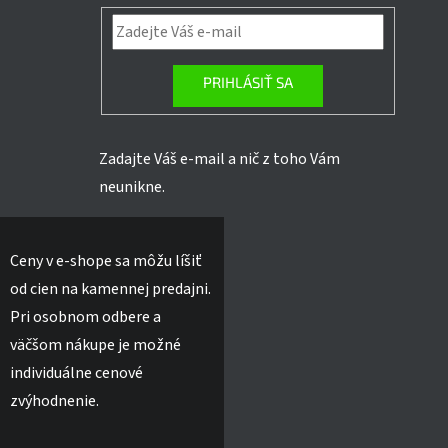
PRIHLÁSIŤ SA
Zadajte Váš e-mail a nič z toho Vám
neunikne.
Ceny v e-shope sa môžu líšiť
od cien na kamennej predajni.
Pri osobnom odbere a
väčšom nákupe je možné
individuálne cenové
zvýhodnenie.