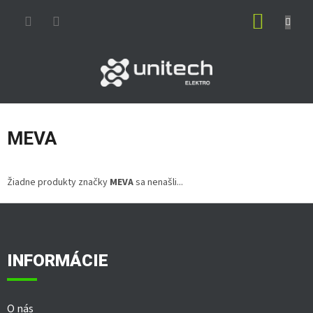
Prejsť
NÁKUP
na
obsah
KOŠÍK
MEVA
Žiadne produkty značky
MEVA
sa nenašli...
Z
á
p
ä
INFORMÁCIE
t
i
e
O nás