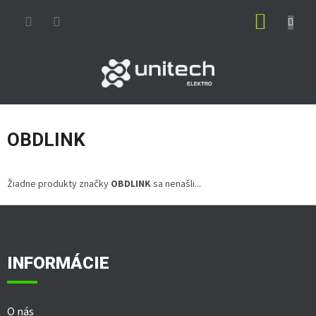
Prejsť
NÁKUP
na
obsah
KOŠÍK
OBDLINK
Žiadne produkty značky
OBDLINK
sa nenašli...
Z
á
p
ä
INFORMÁCIE
t
i
e
O nás