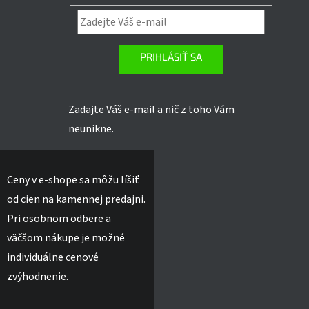
PRIHLÁSIŤ SA
Zadajte Váš e-mail a nič z toho Vám
neunikne.
Ceny v e-shope sa môžu líšiť
od cien na kamennej predajni.
Pri osobnom odbere a
väčšom nákupe je možné
individuálne cenové
zvýhodnenie.