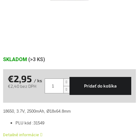
SKLADOM
(>3 KS)
€2,95
/ ks
Pridať do košíka
€2,40 bez DPH
Jednotková
cena:
18650, 3.7V, 2500mAh, Ø18x64.8mm
PLU kód :31549
Detailné informácie