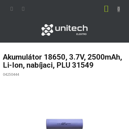
Prejsť
NÁKUP
na
obsah
KOŠÍK
Akumulátor 18650, 3.7V, 2500mAh,
Li-Ion, nabíjaci, PLU 31549
04250444