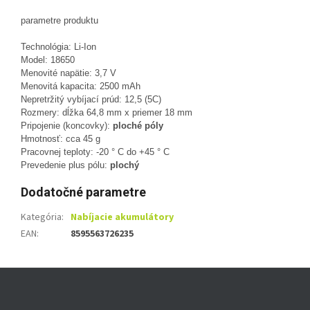
parametre produktu
Technológia: Li-Ion
Model: 18650
Menovité napätie: 3,7 V
Menovitá kapacita: 2500 mAh
Nepretržitý vybíjací prúd: 12,5 (5C)
Rozmery: dĺžka 64,8 mm x priemer 18 mm
Pripojenie (koncovky):
ploché póly
Hmotnosť: cca 45 g
Pracovnej teploty: -20 ° C do +45 ° C
Prevedenie plus pólu:
plochý
Dodatočné parametre
Kategória
:
Nabíjacie akumulátory
EAN
:
8595563726235
Z
á
p