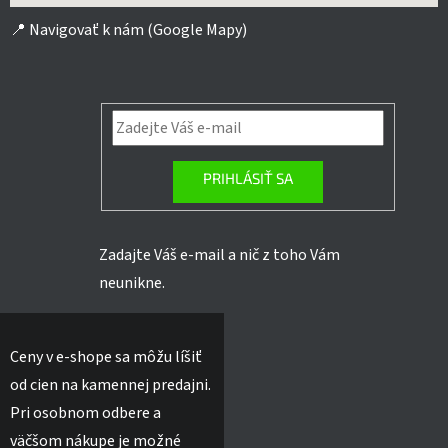
📍
Navigovať k nám (Google Mapy)
PRIHLÁSIŤ SA
Zadajte Váš e-mail a nič z toho Vám
neunikne.
Ceny v e-shope sa môžu líšiť
od cien na kamennej predajni.
Pri osobnom odbere a
väčšom nákupe je možné