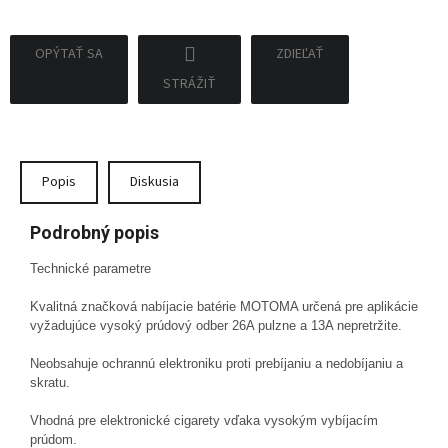
OPÝTAŤ SA
ZDIEĽAŤ
STRÁŽIŤ
Popis
Diskusia
Podrobný popis
Technické parametre
Kvalitná značková nabíjacie batérie MOTOMA určená pre aplikácie
vyžadujúce vysoký prúdový odber 26A pulzne a 13A nepretržite.
Neobsahuje ochrannú elektroniku proti prebíjaniu a nedobíjaniu a
skratu.
Vhodná pre elektronické cigarety vďaka vysokým vybíjacím
prúdom.