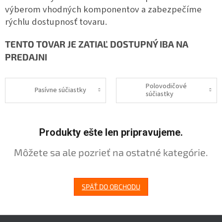
výberom vhodných komponentov a zabezpečíme
rýchlu dostupnosť tovaru.
TENTO TOVAR JE ZATIAĽ DOSTUPNÝ IBA NA
PREDAJNI
Polovodičové
Pasívne súčiastky
súčiastky
Produkty ešte len pripravujeme.
Môžete sa ale pozrieť na ostatné kategórie.
SPÄŤ DO OBCHODU
Z