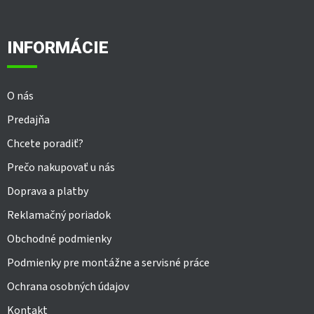
á
p
ä
INFORMÁCIE
t
i
e
O nás
Predajňa
Chcete poradiť?
Prečo nakupovať u nás
Doprava a platby
Reklamačný poriadok
Obchodné podmienky
Podmienky pre montážne a servisné práce
Ochrana osobných údajov
Kontakt