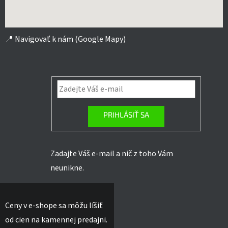
📍
Navigovať k nám (Google Mapy)
PRIHLÁSIŤ SA
Zadajte Váš e-mail a nič z toho Vám
neunikne.
Ceny v e-shope sa môžu líšiť
od cien na kamennej predajni.