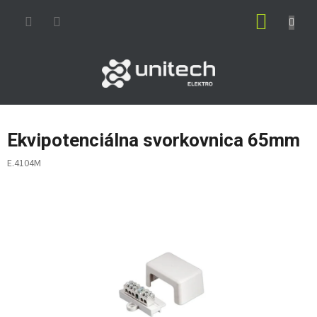
Prejsť
NÁKUP
na
obsah
KOŠÍK
Ekvipotenciálna svorkovnica 65mm
E.4104M