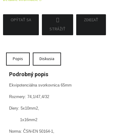
OPÝTAŤ SA
ZDIEĽAŤ
STRÁŽIŤ
Popis
Diskusia
Podrobný popis
Ekvipotenciálna svorkovnica 65mm
Rozmery: 74,1/47,4/32
Diery: 5x10mm2,
1x16mm2
Norma: ČSN-EN 50164-1,