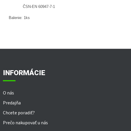
ČSN-EN 60947-7-1
Balenie: 1ks
Z
á
p
ä
INFORMÁCIE
t
i
e
O nás
Predajňa
Chcete poradiť?
Prečo nakupovať u nás