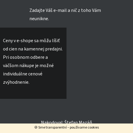
Zadajte Váš e-mail a nič z toho Vám
neunikne.
Ceny v e-shope sa môžu líšiť
od cien na kamennej predajni.
Pri osobnom odbere a
väčšom nákupe je možné
individuálne cenové
zvýhodnenie.
Nakodoval:
Štefan Mazáň
🍪 Sme transparentní – používame cookies