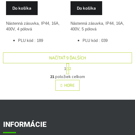
Do košíka
Do košíka
Nástenná zásuvka, IP44, 16A,
Nástenná zásuvka, IP44, 16A,
400V, 4 pólová
400V, 5 pólová
PLU kód : 189
PLU kód : 039
NAČÍTAŤ 9 ĎALŠÍCH
S
1
2
t
O
r
21
položiek celkom
v
á
l
HORE
n
á
k
o
d
v
Z
a
a
c
á
n
i
p
i
e
ä
e
INFORMÁCIE
p
t
r