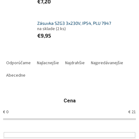
€7,20
Zásuvka SZG3 3x230V, IP54, PLU 7947
na sklade
(2 ks)
€9,95
R
a
Odporúčame
Najlacnejšie
Najdrahšie
Najpredávanejšie
d
e
Abecedne
n
i
e
Cena
p
r
€
0
€
21
o
d
u
k