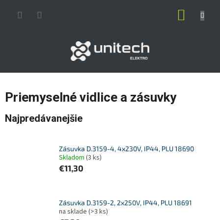
Prejsť
NÁKUP
na
obsah
KOŠÍK
Priemyselné vidlice a zásuvky
Najpredávanejšie
Zásuvka D.3159-4, 4x230V, IP44, PLU 18690
Skladom
(3 ks)
€11,30
Zásuvka D.3159-2, 2x250V, IP44, PLU 18691
na sklade
(>3 ks)