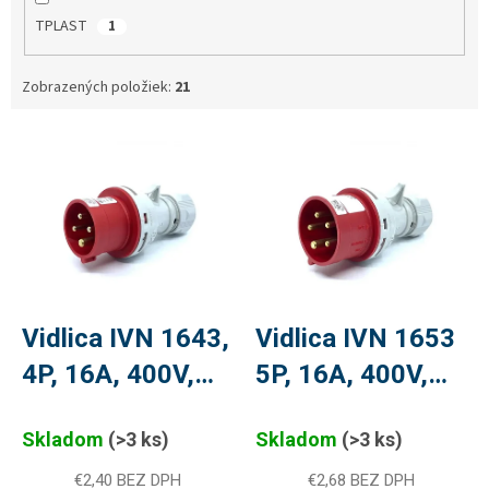
TPLAST
1
Zobrazených položiek:
21
V
ý
p
i
s
p
r
o
d
Vidlica IVN 1643,
Vidlica IVN 1653
u
4P, 16A, 400V,
5P, 16A, 400V,
k
t
PLU 78
PLU 88
o
Skladom
(>3 ks)
Skladom
(>3 ks)
v
€2,40 BEZ DPH
€2,68 BEZ DPH