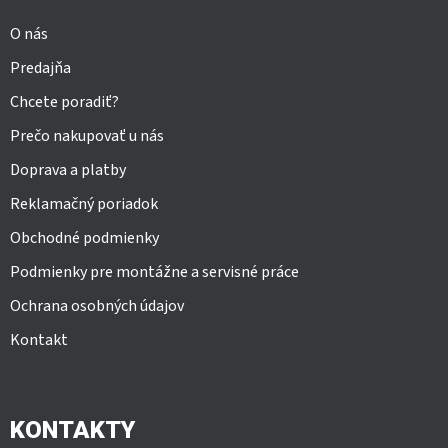
i
v
e
k
O nás
y
v
Predajňa
ý
Chcete poradiť?
p
i
Prečo nakupovať u nás
s
u
Doprava a platby
Reklamačný poriadok
Obchodné podmienky
Podmienky pre montážne a servisné práce
Ochrana osobných údajov
Kontakt
KONTAKTY