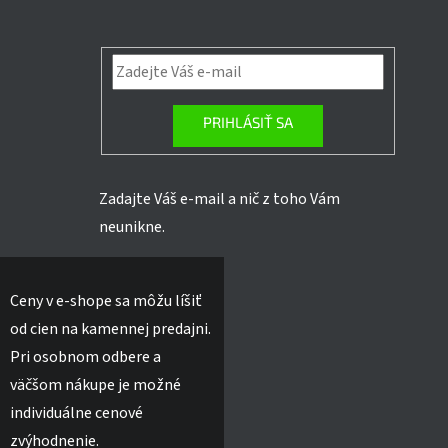
PRIHLÁSIŤ SA
Zadajte Váš e-mail a nič z toho Vám
neunikne.
Ceny v e-shope sa môžu líšiť
od cien na kamennej predajni.
Pri osobnom odbere a
väčšom nákupe je možné
individuálne cenové
zvýhodnenie.