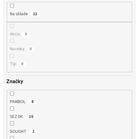
t
o
Na sklade
21
v
Akcia
0
Novinka
0
Tip
0
Značky
PAWBOL
8
SEZ DK
10
SOLIGHT
2