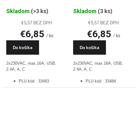
USB, biela, PLU
USB, čierná, PLU
Skladom
(>3 ks)
Skladom
(3 ks)
33483
33484
€5,57 BEZ DPH
€5,57 BEZ DPH
€6,85
€6,85
/ ks
/ ks
Do košíka
Do košíka
2x230VAC, max.16A, USB,
2x230VAC, max.16A, USB,
2.4A, A, C
2.4A, A, C
PLU kód : 33483
PLU kód : 33484