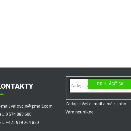
PRIHLÁSIŤ SA
KONTAKTY
Zadajte Váš e-mail a nič z toho
-mail
valovcin@gmail.com
Vám neunikne.
el.: 0 574 888 600
el.: +421 919 264 820