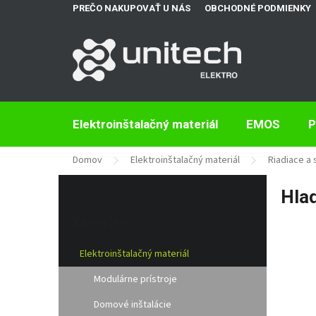
Prejsť
PREČO NAKUPOVAŤ U NÁS
OBCHODNÉ PODMIENKY
na
obsah
Elektroinštalačný materiál
EMOS
P
Domov
Elektroinštalačný materiál
Riadiace a 
B
Hla
o
Preskočiť
č
kategórie
Kategórie
n
ý
Elektroinštalačný materiál
p
a
Modulárne prístroje
n
e
Domové inštalácie