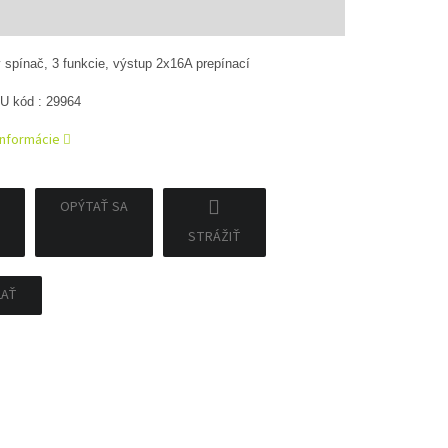
tková
 spínač, 3 funkcie, výstup 2x16A prepínací
U kód : 29964
informácie
OPÝTAŤ SA
STRÁŽIŤ
ĽAŤ