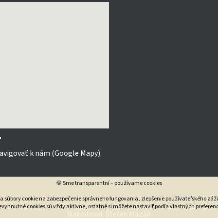

avigovať k nám (Google Mapy)
🍪 Sme transparentní – používame cookies
va súbory cookie na zabezpečenie správneho fungovania, zlepšenie používateľského záži
vyhnutné cookies sú vždy aktívne, ostatné si môžete nastaviť podľa vlastných preferenc
Nakodoval:
Štefan Mazáň