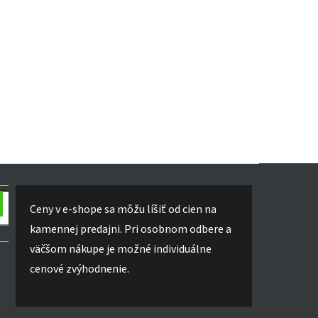
Ceny v e-shope sa môžu líšiť od cien na
kamennej predajni. Pri osobnom odbere a
väčšom nákupe je možné individuálne
cenové zvýhodnenie.