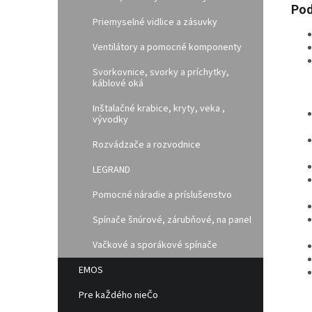
Pod
Priemyselné vidlice a zásuvky
Ventilátory a pomocné komponenty
Svorkovnice, svorky a príchytky,
káblové oká
Inštalačné krabice, kryty, veka ,
vývodky
Rozvádzače a rozvodnice
LEGRAND
Pomocné náradie a príslušenstvo
Spínače šnúrové, zárubňové, na panel
Vačkové a sporákové spínače
EMOS
Pre kaŽdého nieČo