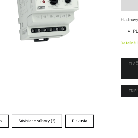
Jedno
cena:
Hladinový
PL
Detailné 
TLAČ
ZDIE
s
Súvisiace súbory (2)
Diskusia