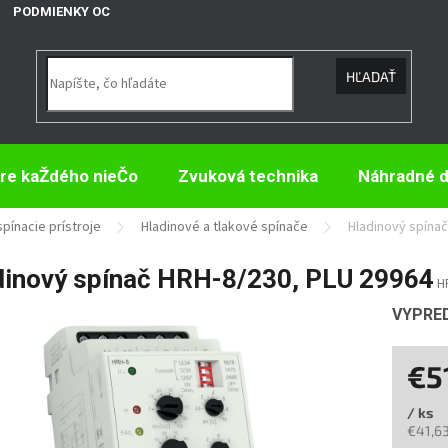
PODMIENKY OCHRANY OSOBNÝCH ÚDAJOV
HĽADAŤ
re kaŽdého nieČo
Zvuková technika
Náhradné d
spínacie prístroje
Hladinové a tlakové spínače
Hladinový spínač
dinový spínač HRH-8/230, PLU 29964
H
VYPRE
€5
/ ks
€41,6