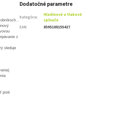
Dodatočné parametre
Hladinové a tlakové
Kategória
:
spínače
sobníkoch...
dinový
EAN
:
8595188155427
avovou
erpávanie z
vý sleduje
ania).
enia
 proti