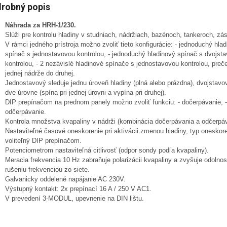
robný popis
Náhrada za HRH-1/230.
Slúži pre kontrolu hladiny v studniach, nádržiach, bazénoch, tankeroch, zá
V rámci jedného prístroja možno zvoliť tieto konfigurácie: - jednoduchý hla
spínač s jednostavovou kontrolou, - jednoduchý hladinový spínač s dvojst
kontrolou, - 2 nezávislé hladinové spínače s jednostavovou kontrolou, preč
jednej nádrže do druhej.
Jednostavový sleduje jednu úroveň hladiny (plná alebo prázdna), dvojstavo
dve úrovne (spína pri jednej úrovni a vypína pri druhej).
DIP prepínačom na prednom panely možno zvoliť funkciu: - dočerpávanie, -
odčerpávanie.
Kontrola množstva kvapaliny v nádrži (kombinácia dočerpávania a odčerpáv
Nastaviteľné časové oneskorenie pri aktivácii zmenou hladiny, typ oneskor
voliteľný DIP prepínačom.
Potenciometrom nastaviteľná citlivosť (odpor sondy podľa kvapaliny).
Meracia frekvencia 10 Hz zabraňuje polarizácii kvapaliny a zvyšuje odolnosť
rušeniu frekvenciou zo siete.
Galvanicky oddelené napájanie AC 230V.
Výstupný kontakt: 2x prepínací 16 A / 250 V AC1.
V prevedení 3-MODUL, upevnenie na DIN lištu.