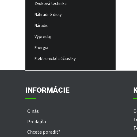
Zvuková technika
Náhradné diely
Náradie
Výpredaj
Energia
Elektronické súčiastky
Z
á
p
INFORMÁCIE
ä
t
i
E
O nás
e
T
Predajňa
T
Chcete poradiť?