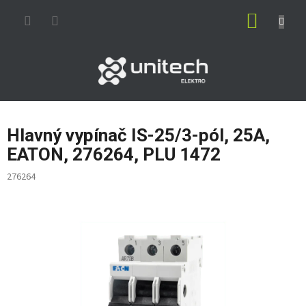
Prejsť
NÁKUP
na
obsah
KOŠÍK
Hlavný vypínač IS-25/3-pól, 25A,
EATON, 276264, PLU 1472
276264