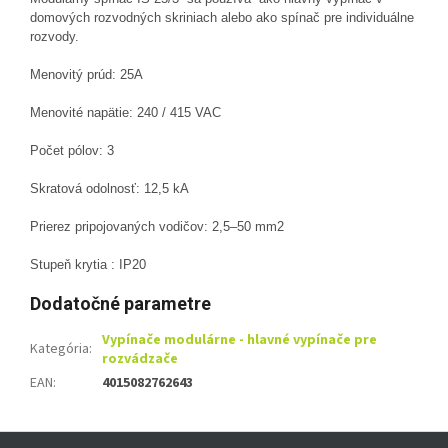
domových rozvodných skriniach alebo ako spínač pre individuálne
rozvody.
Menovitý prúd: 25A
Menovité napätie: 240 / 415 VAC
Počet pólov: 3
Skratová odolnosť: 12,5 kA
Prierez pripojovaných vodičov: 2,5–50 mm2
Stupeň krytia : IP20
Dodatočné parametre
Vypínače modulárne - hlavné vypínače pre
Kategória
:
rozvádzače
EAN
:
4015082762643
Z