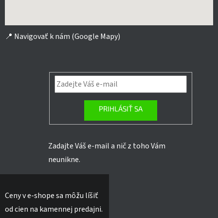
📍
Navigovať k nám (Google Mapy)
PRIHLÁSIŤ SA
Zadajte Váš e-mail a nič z toho Vám
neunikne.
Ceny v e-shope sa môžu líšiť
od cien na kamennej predajni.