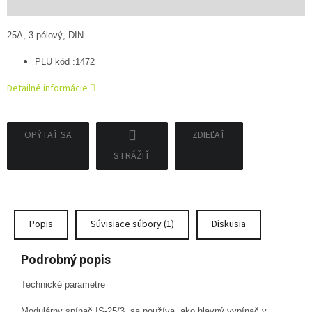
cena:
25A, 3-pólový, DIN
PLU kód :1472
Detailné informácie
OPÝTAŤ SA
ZDIEĽAŤ
STRÁŽIŤ
Popis
Súvisiace súbory (1)
Diskusia
Podrobný popis
Technické parametre
Modulárny spínač IS-25/3 sa používa ako hlavný vypínač v