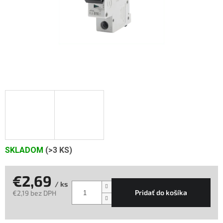
SKLADOM
(>3 KS)
€2,69
/ ks
Pridať do košíka
€2,19 bez DPH
Jednotková
cena: