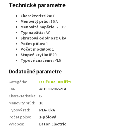
Technické parametre
Charakteristika:
B
Menovitý prúd:
16 A
Menovité napätie:
230 V
Typ napätia:
AC
Skratová odolnosť:
6 kA
Počet pólov:
1
Počet modulov:
1
Stupeň krytia:
IP20
Typové značenie:
PL6
Dodatočné parametre
Kategória
:
Ističe na DIN lištu
EAN
:
4015082865214
Charakteristika
:
B
Menovitý prúd
:
16
Typový rad
:
PL6- 6kA
Počet pólov
:
1-pólový
Výrobca
:
Eaton Electric