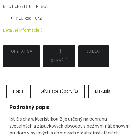
Istič Eaton B16, 1P, 6kA
PLU kód : 072
Detailné informácie
OPÝTAŤ SA
ZDIEĽAŤ
STRÁŽIŤ
Popis
Súvisiace súbory (1)
Diskusia
Podrobný popis
Istič s charakteristikou B je určený na ochranu
svetelných a zásuvkových obvodov s bežným nábehovým
prúdom v bytových a domových elektroinštaláciách.