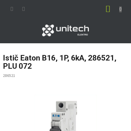
Prejsť
NÁKUP
na
obsah
KOŠÍK
Istič Eaton B16, 1P, 6kA, 286521,
PLU 072
286521