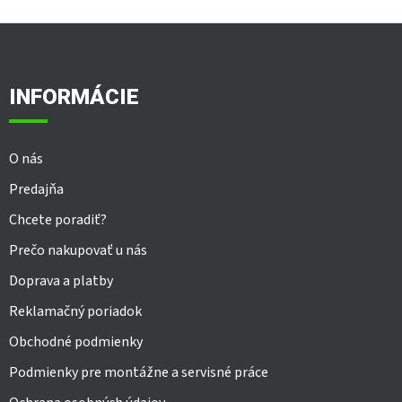
Z
á
p
ä
INFORMÁCIE
t
i
e
O nás
Predajňa
Chcete poradiť?
Prečo nakupovať u nás
Doprava a platby
Reklamačný poriadok
Obchodné podmienky
Podmienky pre montážne a servisné práce