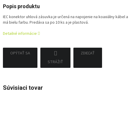
Popis produktu
IEC konektor uhlová zásuvka je určená na napojenie na koaxiálny kábel a
má bielu farbu. Predáva sa po 10 ks a je plastová.
Detailné informácie
OPÝTAŤ SA
ZDIEĽAŤ
STRÁŽIŤ
Súvisiaci tovar