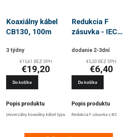
Koaxiálny kábel
Redukcia F
CB130, 100m
zásuvka - IEC
vidlica
3 týdny
dodanie 2-3dní
€15,61 BEZ DPH
€5,20 BEZ DPH
€19,20
€6,40
Do košíka
Do košíka
Popis produktu
Popis produktu
Univerzálny koaxiálny kábel typu
Redukcia F-zásuvka s IEC
RG6 so stredovým vodičom z
vidlicou M5850. Redukcia je
CCS a dvojnásobným tienením z
určená na napojenie na
hliníkového drôtu Al, biela farba.
koaxiálny kábel.