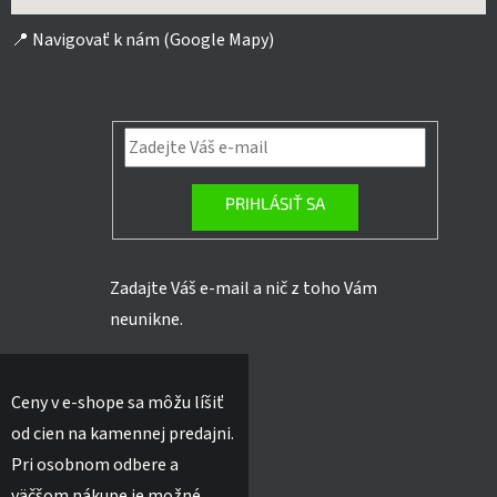
📍
Navigovať k nám (Google Mapy)
PRIHLÁSIŤ SA
Zadajte Váš e-mail a nič z toho Vám
neunikne.
Ceny v e-shope sa môžu líšiť
od cien na kamennej predajni.
Pri osobnom odbere a
väčšom nákupe je možné