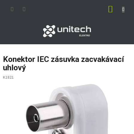
Prejsť
NÁKUP
na
obsah
KOŠÍK
Konektor IEC zásuvka zacvakávací
uhlový
K1821