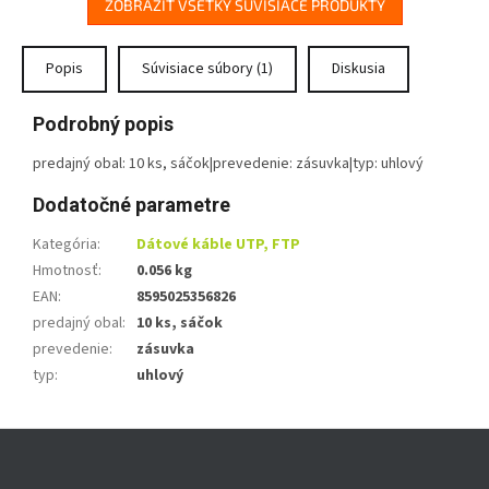
Kábel je určený pre všetky
ZOBRAZIŤ VŠETKY SÚVISIACE PRODUKTY
aplikácie prenosov, TV a SAT
signálov v nenáročnom
prostredí.
Popis
Súvisiace súbory (1)
Diskusia
Vďaka použitému materiálu
stredového vodiča a opleteniu
Podrobný popis
je kábel mimoriadne odolný voči
poveternostným podmienkam,
predajný obal: 10 ks, sáčok|prevedenie: zásuvka|typ: uhlový
vlhkosti a korózii.
Dodatočné parametre
Kategória
:
Dátové káble UTP, FTP
Hmotnosť
:
0.056 kg
EAN
:
8595025356826
predajný obal
:
10 ks, sáčok
prevedenie
:
zásuvka
typ
:
uhlový
Z
á
p