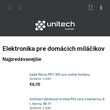
Prejsť
NÁKUP
na
obsah
KOŠÍK
Elektronika pre domácich miláčikov
Najpredávanejšie
Sada filtrov PET-901 pre vodné fontány
dodanie 2-3dní
€6,70
GoSmart dávkovač krmiva Pet Care s kamerou, 6
l, čierny, Wi-Fi
dodanie 2-3dní