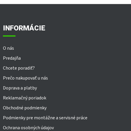
v
l
Z
á
á
d
p
a
ä
INFORMÁCIE
c
t
i
i
e
e
p
O nás
r
v
Predajňa
k
y
Chcete poradiť?
v
Prečo nakupovať u nás
ý
p
Doprava a platby
i
s
Reklamačný poriadok
u
Obchodné podmienky
Podmienky pre montážne a servisné práce
Ochrana osobných údajov