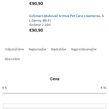
€90,90
GoSmart dávkovač krmiva Pet Care s kamerou, 4
l, čierny, Wi-Fi
dodanie 2-3dní
€90,90
R
a
Odporúčame
Najlacnejšie
Najdrahšie
Najpredávanejšie
d
e
Abecedne
n
i
e
Cena
p
r
€
6
€
91
o
d
u
k