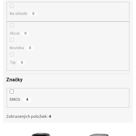
t
o
Na sklade
0
v
Akcia
0
Novinka
0
Tip
0
Značky
EMOS
4
Zobrazených položiek:
4
V