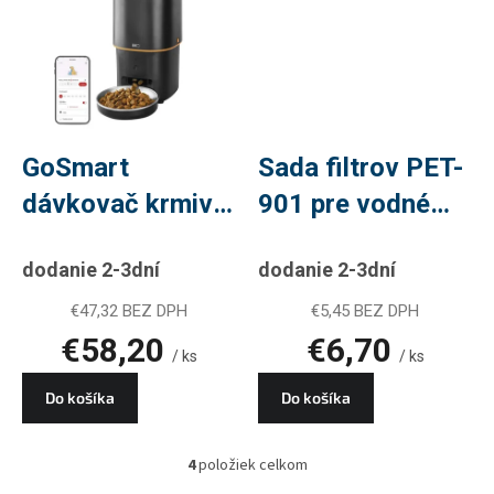
GoSmart
Sada filtrov PET-
dávkovač krmiva
901 pre vodné
Pet Care, 4 l,
fontány
dodanie 2-3dní
dodanie 2-3dní
čierny, Wi-Fi
€47,32 BEZ DPH
€5,45 BEZ DPH
€58,20
€6,70
/ ks
/ ks
Do košíka
Do košíka
4
položiek celkom
O