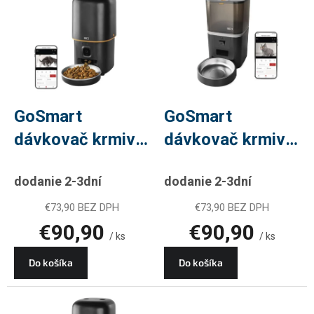
ý
p
i
s
p
r
o
d
GoSmart
GoSmart
u
dávkovač krmiva
dávkovač krmiva
k
t
Pet Care s
Pet Care s
o
dodanie 2-3dní
dodanie 2-3dní
kamerou, 4 l,
kamerou, 6 l,
v
čierny, Wi-Fi
čierny, Wi-Fi
€73,90 BEZ DPH
€73,90 BEZ DPH
€90,90
€90,90
/ ks
/ ks
Do košíka
Do košíka