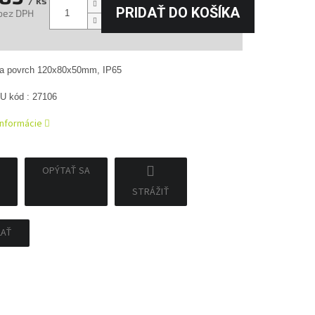
/ ks
PRIDAŤ DO KOŠÍKA
bez DPH
tková
na povrch 120x80x50mm, IP65
U kód : 27106
informácie
OPÝTAŤ SA
STRÁŽIŤ
ĽAŤ