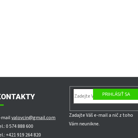
PRIHLÁSIŤ SA
KONTAKTY
Zadajte Váš e-mail a nič z toho
-mail
valovcin@gmail.com
Vám neunikne.
el.: 0 574 888 600
el.: +421 919 264 820