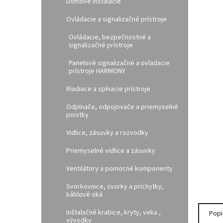
e
Domové inštalácie
l
Ovládacie a signalizačné prístroje
Ovládacie, bezpečnostné a
signalizačné prístroje
Panelové signalizačné a ovladacie
prístroje HARMONY
Riadiace a spínacie prístroje
Odpínače, odpojovače a priemyselné
poistky
Vidlice, zásuvky a rozvodky
Priemyselné vidlice a zásuvky
Ventilátory a pomocné komponenty
Svorkovnice, svorky a príchytky,
káblové oká
Inštalačné krabice, kryty, veka ,
Popi
vývodky