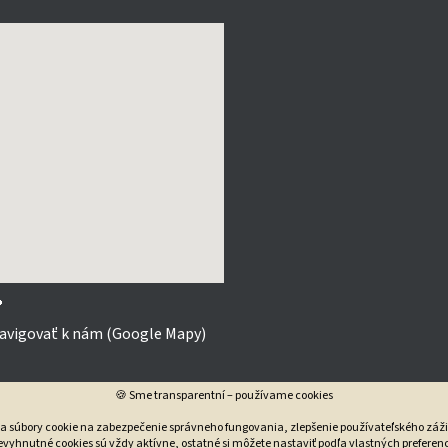

avigovať k nám (Google Mapy)
🍪 Sme transparentní – používame cookies
va súbory cookie na zabezpečenie správneho fungovania, zlepšenie používateľského záži
vyhnutné cookies sú vždy aktívne, ostatné si môžete nastaviť podľa vlastných preferenc