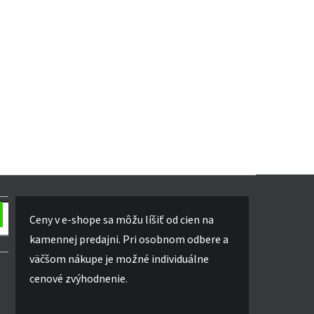
Ceny v e-shope sa môžu líšiť od cien na
kamennej predajni. Pri osobnom odbere a
väčšom nákupe je možné individuálne
cenové zvýhodnenie.