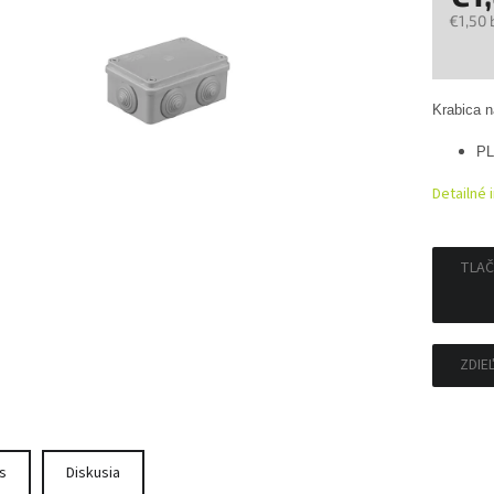
€1,50 
Jedno
cena:
Krabica 
PL
Detailné 
TLAČ
ZDIE
s
Diskusia