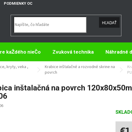
PODMIENKY OCHRANY OSOBNÝCH ÚDAJOV
HĽADAŤ
re kaŽdého nieČo
Zvuková technika
Náhradné d
ce, kryty, veka ,
Krabice inštalačné a rozvodné skrine na
Kr
povrch
PL
bica inštalačná na povrch 120x80x50m
06
06
SKLA
€1