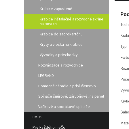
Krabice zapustené
Pod
Krabice inštalačné a rozvodné skrine
na povrch
Tech
Krabice do sadrokartónu
Krab
Kryty a viečka na krabice
Typ:
Vývodky a priechodky
Farb
Rozvádzače a rozvodnice
Rozm
LEGRAND
Poče
Pomocné náradie a príslušenstvo
Vývo
Spínače šnúrové, zárubňové, na panel
Kryti
Vačkové a sporákové spínače
Balen
EMOS
Mate
Pre kaŽdého nieČo