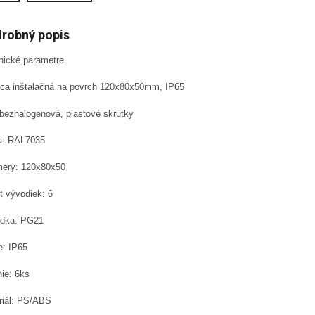
robný popis
nické parametre
ica inštalačná na povrch 120x80x50mm, IP65
 bezhalogenová, plastové skrutky
a: RAL7035
ery: 120x80x50
t vývodiek: 6
dka: PG21
e: IP65
ie: 6ks
riál: PS/ABS