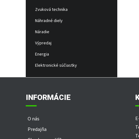
Zvuková technika
Náhradné diely
Náradie
Výpredaj
Energia
Elektronické súčiastky
Z
á
p
INFORMÁCIE
ä
t
i
E
O nás
e
T
Predajňa
T