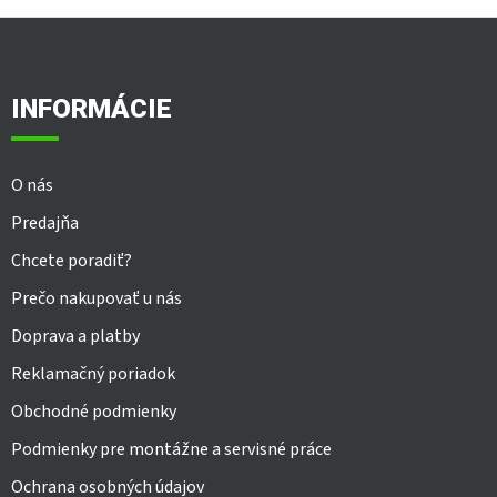
Z
á
p
ä
INFORMÁCIE
t
i
e
O nás
Predajňa
Chcete poradiť?
Prečo nakupovať u nás
Doprava a platby
Reklamačný poriadok
Obchodné podmienky
Podmienky pre montážne a servisné práce
Ochrana osobných údajov