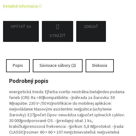
Detailné informácie
OPÝTAŤ SA
ZDIEĽAŤ
STRÁŽIŤ
Popis
Súvisiace súbory (2)
Diskusia
Podrobný popis
energetická trieda: E|farba svetla: neutrálna biela|index podania
farieb (CRI): Ra >80|kompatibilita: –|náhrada za žiarovku: 50
W|napätie: 230 V~/50 Hz|notifikácie do mobilnej aplikácie:
nie|ovládanie hlasovými asistentmi: nie|pätica (uchytenie
žiarovky): E27|počet čipov: neuvádza sa|počet spínacích cyklov:
30 000|podporované OS: –|predajný obal: 1 ks,
krabička|prenosová frekvencia: –|príkon: 5,8 W|protokol: –|rada:
CLASSIC|rozmer: 60 × 60 × 107 mm|stmievateľná: nie|svetelná