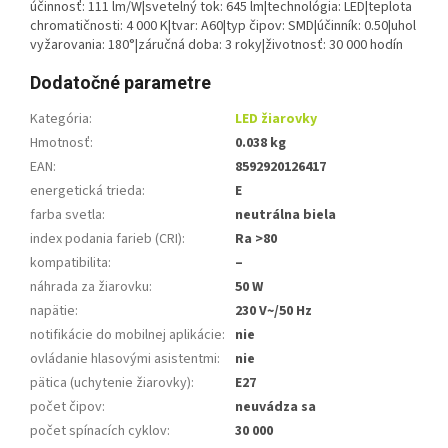
účinnosť: 111 lm/W|svetelný tok: 645 lm|technológia: LED|teplota
chromatičnosti: 4 000 K|tvar: A60|typ čipov: SMD|účinník: 0.50|uhol
vyžarovania: 180°|záručná doba: 3 roky|životnosť: 30 000 hodín
Dodatočné parametre
Kategória
:
LED žiarovky
Hmotnosť
:
0.038 kg
EAN
:
8592920126417
energetická trieda
:
E
farba svetla
:
neutrálna biela
index podania farieb (CRI)
:
Ra >80
kompatibilita
:
–
náhrada za žiarovku
:
50 W
napätie
:
230 V~/50 Hz
notifikácie do mobilnej aplikácie
:
nie
ovládanie hlasovými asistentmi
:
nie
pätica (uchytenie žiarovky)
:
E27
počet čipov
:
neuvádza sa
počet spínacích cyklov
:
30 000