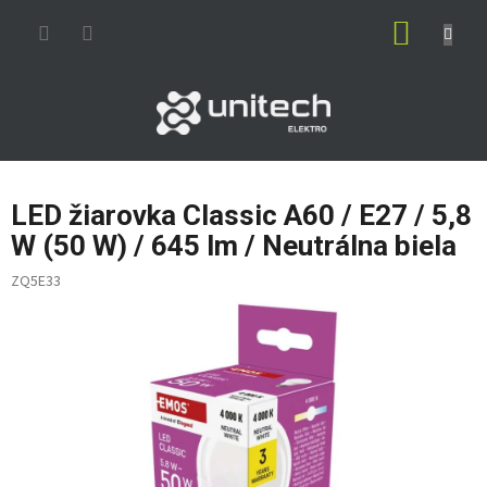
Prejsť
NÁKUP
na
obsah
KOŠÍK
LED žiarovka Classic A60 / E27 / 5,8
W (50 W) / 645 lm / Neutrálna biela
ZQ5E33