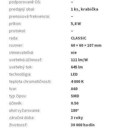
podporované OS
:
–
predajný obal
:
1 ks, krabička
prenosová frekvencia
:
–
príkon
:
5,8 W
protokol
:
–
rada
:
CLASSIC
rozmer
:
60 × 60 × 107 mm
stmievateľná
:
nie
svetelná účinnosť
:
111 lm/W
svetelný tok
:
645 lm
technológia
:
LED
teplota chromatičnosti
:
4 000 K
tvar
:
A60
typ čipov
:
SMD
účinník
:
0.50
uhol vyžarovania
:
180°
záručná doba
:
3 roky
životnosť
:
30 000 hodín