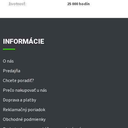
životnosť
:
25 000 hodín
Z
á
p
ä
INFORMÁCIE
t
i
e
O nás
Predajňa
Chcete poradiť?
Prečo nakupovať u nás
Doprava a platby
Reklamačný poriadok
Obchodné podmienky