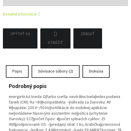
cena:
Detailné informácie
OPÝTAŤ SA
ZDIEĽAŤ
STRÁŽIŤ
Popis
Súvisiace súbory (2)
Diskusia
Podrobný popis
energetická trieda: D|farba svetla: neutrálna biela|index podania
farieb (CRI): Ra >80|kompatibilita: –|náhrada za žiarovku: 40
W|napätie: 230 V~/50 Hz|notifikácie do mobilnej aplikácie:
nie|ovládanie hlasovými asistentmi: nie|pätica (uchytenie
žiarovky): E27|počet čipov: 4|počet spínacích cyklov: 25
000|podporované OS: –|predajný obal: 1 ks, krabička|prenosová
frekvencia: –|príkon: 3,4 W|protokol: –|rada: FILAMENT|rozmer: 78