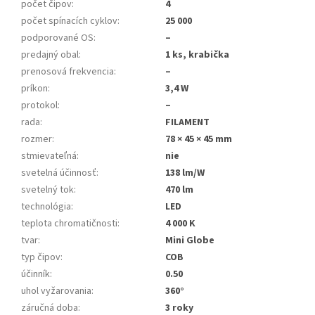
počet čipov
:
4
počet spínacích cyklov
:
25 000
podporované OS
:
–
predajný obal
:
1 ks, krabička
prenosová frekvencia
:
–
príkon
:
3,4 W
protokol
:
–
rada
:
FILAMENT
rozmer
:
78 × 45 × 45 mm
stmievateľná
:
nie
svetelná účinnosť
:
138 lm/W
svetelný tok
:
470 lm
technológia
:
LED
teplota chromatičnosti
:
4 000 K
tvar
:
Mini Globe
typ čipov
:
COB
účinník
:
0.50
uhol vyžarovania
:
360°
záručná doba
:
3 roky