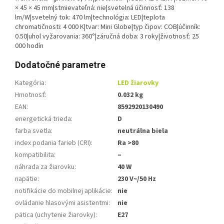
× 45 × 45 mm|stmievateľná: nie|svetelná účinnosť: 138
lm/W|svetelný tok: 470 lm|technológia: LED|teplota
chromatičnosti: 4 000 K|tvar: Mini Globe|typ čipov: COB|účinník:
0.50|uhol vyžarovania: 360°|záručná doba: 3 roky|životnosť: 25
000 hodín
Dodatočné parametre
Kategória
:
LED žiarovky
Hmotnosť
:
0.032 kg
EAN
:
8592920130490
energetická trieda
:
D
farba svetla
:
neutrálna biela
index podania farieb (CRI)
:
Ra >80
kompatibilita
:
–
náhrada za žiarovku
:
40 W
napätie
:
230 V~/50 Hz
notifikácie do mobilnej aplikácie
:
nie
ovládanie hlasovými asistentmi
:
nie
pätica (uchytenie žiarovky)
:
E27