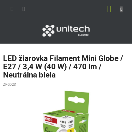
Prejsť
NÁKUP
na
obsah
KOŠÍK
LED žiarovka Filament Mini Globe /
E27 / 3,4 W (40 W) / 470 lm /
Neutrálna biela
ZF6D23