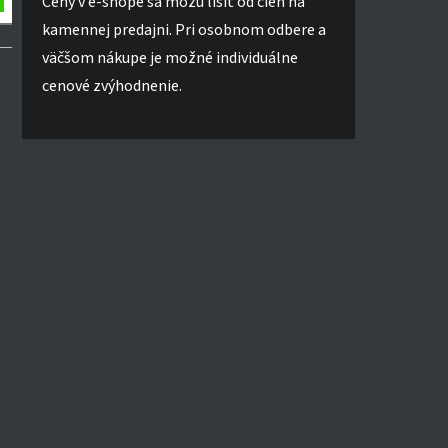
Ceny v e-shope sa môžu líšiť od cien na
kamennej predajni. Pri osobnom odbere a
väčšom nákupe je možné individuálne
cenové zvýhodnenie.