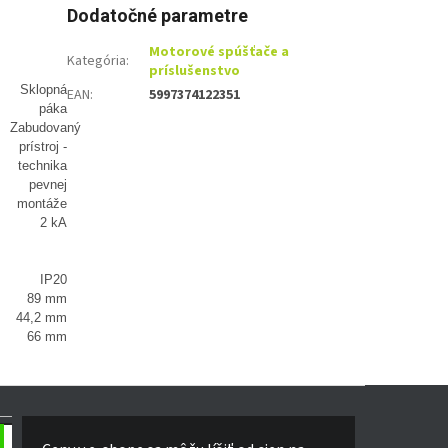
Dodatočné parametre
Motorové spúšťače a
Kategória
:
príslušenstvo
Sklopná
EAN
:
5997374122351
páka
Zabudovaný
prístroj -
technika
pevnej
montáže
2 kA
IP20
89 mm
44,2 mm
66 mm