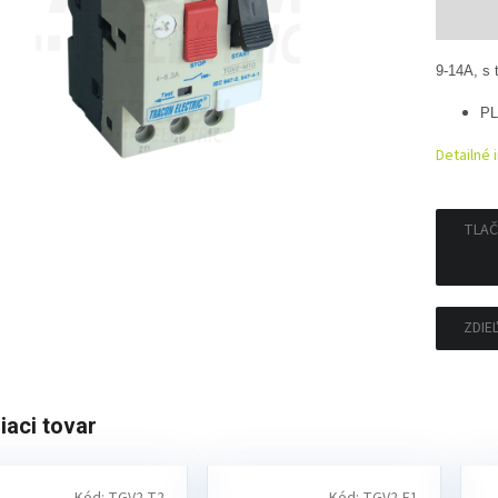
Jedno
cena:
9-14A, s 
PL
Detailné 
TLAČ
ZDIE
iaci tovar