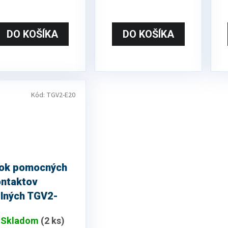
DO KOŠÍKA
DO KOŠÍKA
Kód:
TGV2-E20
lok pomocných
ontaktov
elných TGV2-
0, 2A
Skladom
(2 ks)