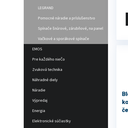
LEGRAND
Pomocné náradie a príslušenstvo
Spínače šnúrové, zárubňové, na panel
Vačkové a sporákové spínače
EMOS
Pre kaŽdého nieČo
Zvuková technika
Náhradné diely
Náradie
B
Výpredaj
k
č
Energia
E2
Elektronické súčiastky