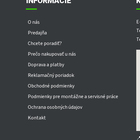
INFORMÁCIE
ä
t
i
E
O nás
e
T
Predajňa
T
Chcete poradiť?
Prečo nakupovať u nás
Doprava a platby
Reklamačný poriadok
Obchodné podmienky
Podmienky pre montážne a servisné práce
Ochrana osobných údajov
Kontakt
