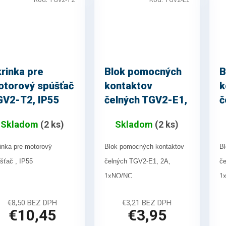
Kód:
TGV2-T2
Kód:
TGV2-E1
rinka pre
Blok pomocných
B
otorový spúšťač
kontaktov
k
GV2-T2, IP55
čelných TGV2-E1,
č
2A
E
Skladom
(2 ks)
Skladom
(2 ks)
inka pre motorový
Blok pomocných kontaktov
Bl
šťač , IP55
čelných TGV2-E1, 2A,
če
1xNO/NC
1
PLU kód : 29956
PLU kód : 30853
€8,50 BEZ DPH
€3,21 BEZ DPH
€10,45
€3,95