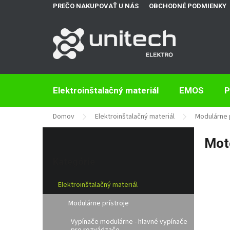
Prejsť
PREČO NAKUPOVAŤ U NÁS
OBCHODNÉ PODMIENKY
na
obsah
Elektroinštalačný materiál
EMOS
P
Domov
Elektroinštalačný materiál
Modulárne 
B
Mot
o
Preskočiť
č
kategórie
Kategórie
n
ý
Elektroinštalačný materiál
p
a
Modulárne prístroje
n
e
Vypínače modulárne - hlavné vypínače