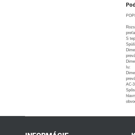
Pod
POP
Rozs
preťa
S te
Spúšť
Dime
prev
Dime
Iu:
Dime
prev
AC-3
Spôs
hlav
obvo
Z
á
p