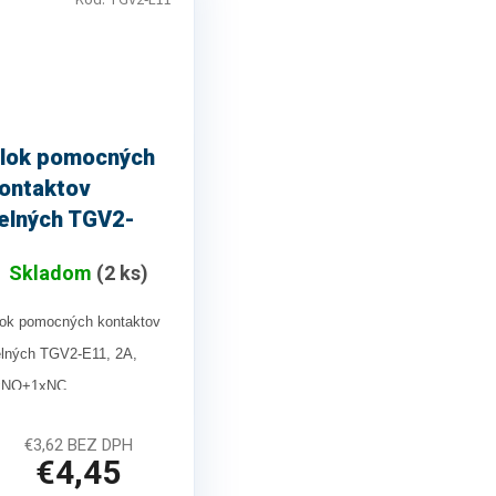
Kód:
TGV2-E11
lok pomocných
ontaktov
elných TGV2-
11, 2A
Skladom
(2 ks)
ok pomocných kontaktov
lných TGV2-E11, 2A,
xNO+1xNC
PLU kód : 30854
€3,62 BEZ DPH
€4,45