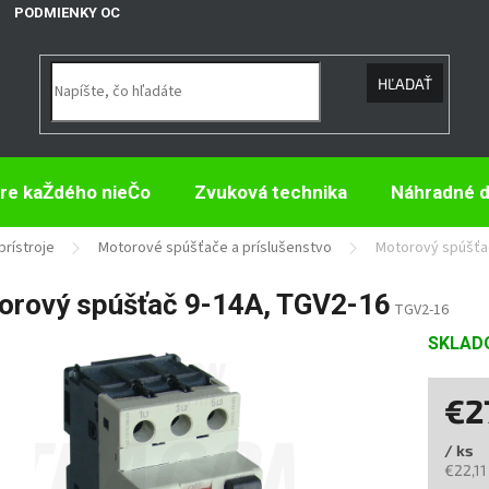
PODMIENKY OCHRANY OSOBNÝCH ÚDAJOV
HĽADAŤ
re kaŽdého nieČo
Zvuková technika
Náhradné d
prístroje
Motorové spúšťače a príslušenstvo
Motorový spúšťa
orový spúšťač 9-14A, TGV2-16
TGV2-16
SKLA
€2
/ ks
€22,11