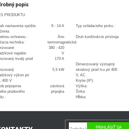
robný popis
IS PRODUKTU
ah nastavenia spúšte
9 - 14 A
Typ ovládacieho prvku :
ženia:
pelnou ochranou :
Áno
Druh konštrukcie prístroja
acia technika :
termomagnetické
:
nzované
380 - 420
ádzkové napätie:
V
nzovaný trvalý prúd
170 A
Dimenzovaný výstupný
nzovaný
5,5 kW
skratový prúd Icu pri 400
ádzkový výkon pri
V, AC:
, 400 V:
Krytie (IP):
ob pripojenia
závitová
Výška:
ného prúdového
prípojka
Šírka:
du :
Hĺbka:
PRIHLÁSIŤ SA