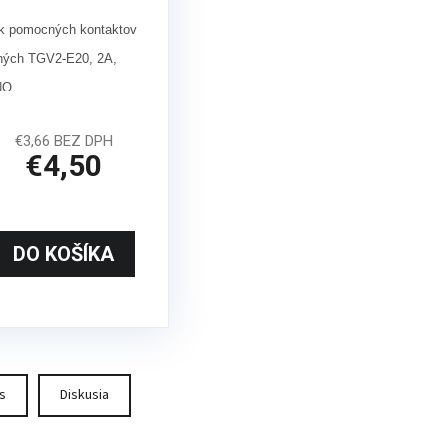
k pomocných kontaktov
ných TGV2-E20, 2A,
NO
PLU kód : 30854
€3,66 BEZ DPH
€4,50
DO KOŠÍKA
s
Diskusia