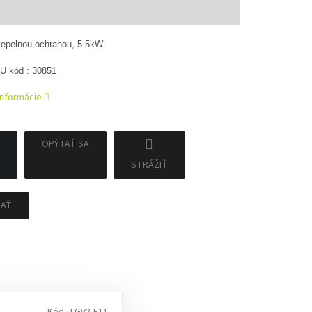
tková
tepelnou ochranou, 5.5kW
U kód : 30851
informácie
OPÝTAŤ SA
STRÁŽIŤ
ĽAŤ