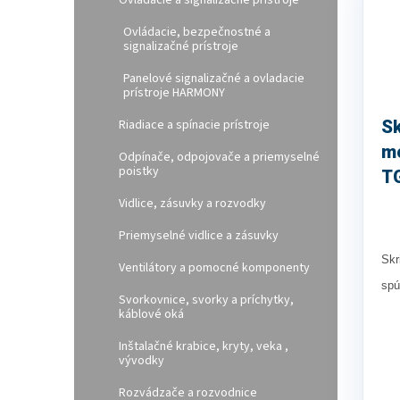
Ovládacie a signalizačné prístroje
Ovládacie, bezpečnostné a
signalizačné prístroje
Panelové signalizačné a ovladacie
prístroje HARMONY
Riadiace a spínacie prístroje
Sk
m
Odpínače, odpojovače a priemyselné
poistky
T
Vidlice, zásuvky a rozvodky
Priemyselné vidlice a zásuvky
Skr
Ventilátory a pomocné komponenty
spú
Svorkovnice, svorky a príchytky,
káblové oká
Inštalačné krabice, kryty, veka ,
vývodky
Rozvádzače a rozvodnice