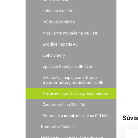
pre rozvádzače
l
Ističe na DIN lištu
Prúdové chrániče
Modulárne stykače na DIN lištu
Zvodiče napätia AC
Elektromery
Spínacie hodiny na DIN lištu
Zvončeky , napájacie zdroje a
transformátory modulárne na DIN
Motorové spúšťače a príslušenstvo
Časové relé na DIN lištu
Pomocné a impulzné relé na DIN lištu
Súvis
Domové inštalácie