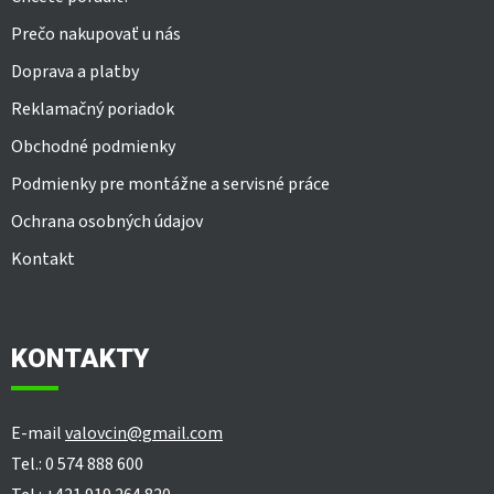
i
Prečo nakupovať u nás
s
u
Doprava a platby
Reklamačný poriadok
Obchodné podmienky
Podmienky pre montážne a servisné práce
Ochrana osobných údajov
Kontakt
KONTAKTY
E-mail
valovcin@gmail.com
Tel.: 0 574 888 600