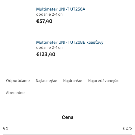
Multimeter UNI-T UT256A
dodanie 2-4 dni
€57,40
Multimeter UNI-T UT208B kliešťový
dodanie 2-4 dni
€123,40
R
a
Odporúčame
Najlacnejšie
Najdrahšie
Najpredávanejšie
d
e
Abecedne
n
i
e
Cena
p
r
€
9
€
275
o