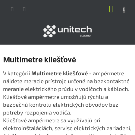
Prejsť
NÁKUP
na
obsah
KOŠÍK
Multimetre kliešťové
V kategórii
Multimetre kliešťové -
ampérmetre
nájdete meracie prístroje určené na bezkontaktné
meranie elektrického prúdu v vodičoch a kábloch.
Kliešťové ampérmetre umožňujú rýchlu a
bezpečnú kontrolu elektrických obvodov bez
potreby rozpojenia vodiča.
Kliešťové ampérmetre sa využívajú pri
elektroinštaláciách, servise elektrických zariadení,