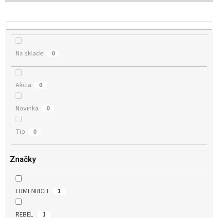
d
u
k
t
o
Na sklade
0
v
Akcia
0
Novinka
0
Tip
0
Značky
ERMENRICH
1
REBEL
1