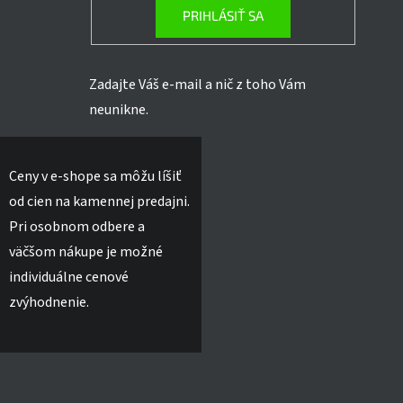
PRIHLÁSIŤ SA
Zadajte Váš e-mail a nič z toho Vám
neunikne.
Ceny v e-shope sa môžu líšiť
od cien na kamennej predajni.
Pri osobnom odbere a
väčšom nákupe je možné
individuálne cenové
zvýhodnenie.