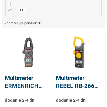
UNI-T
31
Zobrazených položiek:
33
V
ý
p
i
s
p
r
o
d
Multimeter
Multimeter
u
ERMENRICH
REBEL RB-266
k
t
Ping MK10
kliešťový
o
dodanie 2-4 dni
dodanie 2-4 dni
kliešťový
v