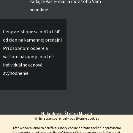
Zadajte Váš e-mail a nič z toho Vám
neunikne.
Ceny v e-shope sa môžu líšiť
od cien na kamennej predajni.
Pri osobnom odbere a
väčšom nákupe je možné
individuálne cenové
zvýhodnenie.
Nakodoval:
Štefan Mazáň
🍪 Sme transparentní – používame cookies
Táto webová lokalita používa súbory cookie na zabezpečenie správneho
fungovania, zlepšenie používateľského zážitku a analýzu návštevnosti.