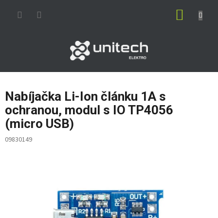
Prejsť
NÁKUP
na
obsah
KOŠÍK
Nabíjačka Li-Ion článku 1A s
ochranou, modul s IO TP4056
(micro USB)
09830149