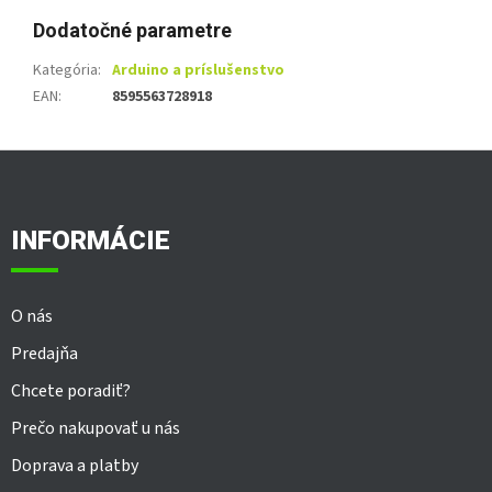
Dodatočné parametre
Kategória
:
Arduino a príslušenstvo
EAN
:
8595563728918
Z
á
p
ä
INFORMÁCIE
t
i
e
O nás
Predajňa
Chcete poradiť?
Prečo nakupovať u nás
Doprava a platby