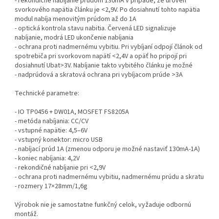
- rekondičné nabíjanie prúdom 130mA v prípade, že úroveň
svorkového napätia článku je <2,9V. Po dosiahnutí tohto napätia
modul nabíja menovitým prúdom až do 1A
- optická kontrola stavu nabitia. Červená LED signalizuje
nabíjanie, modrá LED ukončenie nabíjania
- ochrana proti nadmernému vybitiu. Pri vybíjaní odpojí článok od
spotrebiča pri svorkovom napätí <2,4V a opäť ho pripojí pri
dosiahnutí Ubat>3V. Nabíjanie takto vybitého článku je možné
- nadprúdová a skratová ochrana pri vybíjacom prúde >3A
Technické parametre:
- IO TP0456 + DW01A, MOSFET FS8205A
- metóda nabíjania: CC/CV
- vstupné napätie: 4,5–6V
- vstupný konektor: micro USB
- nabíjací prúd 1A (zmenou odporu je možné nastaviť 130mA-1A)
- koniec nabíjania: 4,2V
- rekondičné nabíjanie pri <2,9V
- ochrana proti nadmernému vybitiu, nadmernému prúdu a skratu
- rozmery 17×28mm/1,6g
Výrobok nie je samostatne funkčný celok, vyžaduje odbornú
montáž.