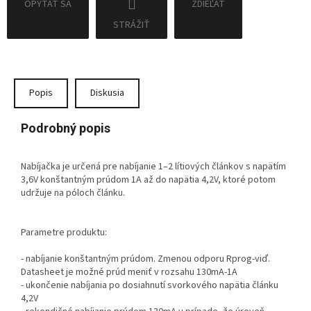
OPÝTAŤ SA
ZDIEĽAŤ
STRÁŽIŤ
Popis
Diskusia
Podrobný popis
Nabíjačka je určená pre nabíjanie 1–2 lítiových článkov s napätím
3,6V konštantným prúdom 1A až do napätia 4,2V, ktoré potom
udržuje na póloch článku.
Parametre produktu:
- nabíjanie konštantným prúdom. Zmenou odporu Rprog-viď.
Datasheet je možné prúd meniť v rozsahu 130mA-1A
- ukončenie nabíjania po dosiahnutí svorkového napätia článku
4,2V