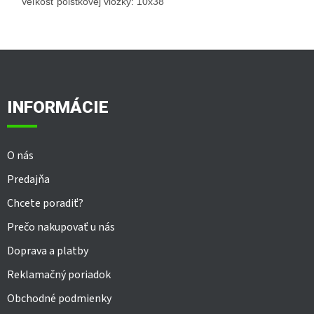
Veľkosť poistkovej vložky: 10x38
Z
á
p
ä
INFORMÁCIE
t
i
e
O nás
Predajňa
Chcete poradiť?
Prečo nakupovať u nás
Doprava a platby
Reklamačný poriadok
Obchodné podmienky