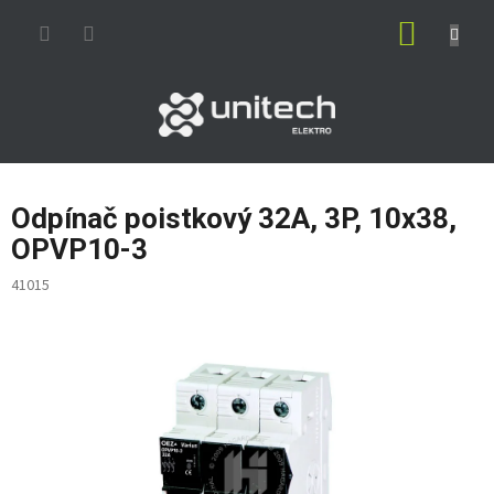
Prejsť
NÁKUP
na
obsah
KOŠÍK
Odpínač poistkový 32A, 3P, 10x38,
OPVP10-3
41015