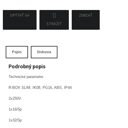
OPÝTAŤ SA
ZDIEĽAŤ
STRÁŽIŤ
Popis
Diskusia
Podrobný popis
Technické parametre
R-BOX SLIM, IK08, PG16, ABS, IP44
2x250V
1x16/5p
1x32/5p