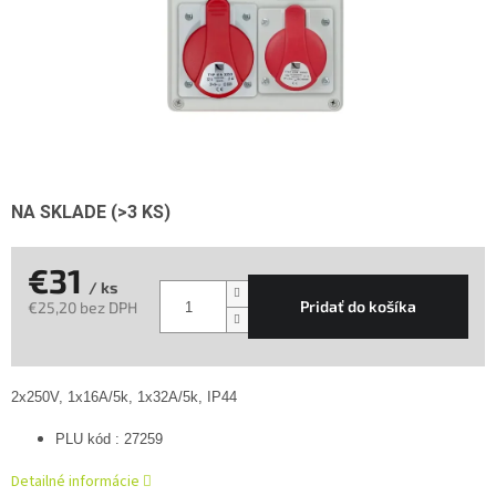
NA SKLADE
(>3 KS)
€31
/ ks
Pridať do košíka
€25,20 bez DPH
Jednotková
cena:
2x250V, 1x16A/5k, 1x32A/5k, IP44
PLU kód : 27259
Detailné informácie