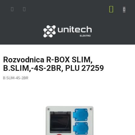
Prejsť
NÁKUP
na
obsah
KOŠÍK
Rozvodnica R-BOX SLIM,
B.SLIM,-4S-2BR, PLU 27259
B.SLIM-4S-2BR