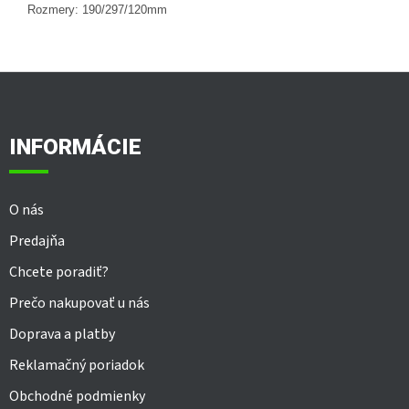
Rozmery: 190/297/120mm
Z
á
p
ä
INFORMÁCIE
t
i
e
O nás
Predajňa
Chcete poradiť?
Prečo nakupovať u nás
Doprava a platby
Reklamačný poriadok
Obchodné podmienky