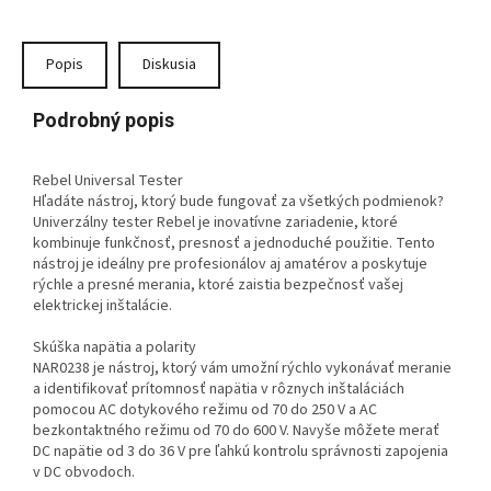
Popis
Diskusia
Podrobný popis
Rebel Universal Tester
Hľadáte nástroj, ktorý bude fungovať za všetkých podmienok?
Univerzálny tester Rebel je inovatívne zariadenie, ktoré
kombinuje funkčnosť, presnosť a jednoduché použitie. Tento
nástroj je ideálny pre profesionálov aj amatérov a poskytuje
rýchle a presné merania, ktoré zaistia bezpečnosť vašej
elektrickej inštalácie.
Skúška napätia a polarity
NAR0238 je nástroj, ktorý vám umožní rýchlo vykonávať meranie
a identifikovať prítomnosť napätia v rôznych inštaláciách
pomocou AC dotykového režimu od 70 do 250 V a AC
bezkontaktného režimu od 70 do 600 V. Navyše môžete merať
DC napätie od 3 do 36 V pre ľahkú kontrolu správnosti zapojenia
v DC obvodoch.