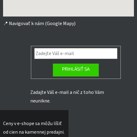
📍
Navigovať k nám (Google Mapy)
PRIHLÁSIŤ SA
Zadajte Váš e-mail a nič z toho Vám
neunikne.
Ceny v e-shope sa môžu líšiť
od cien na kamennej predajni.