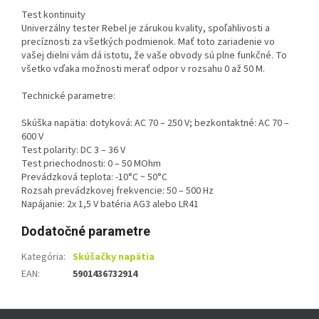
Test kontinuity
Univerzálny tester Rebel je zárukou kvality, spoľahlivosti a
precíznosti za všetkých podmienok. Mať toto zariadenie vo
vašej dielni vám dá istotu, že vaše obvody sú plne funkčné. To
všetko vďaka možnosti merať odpor v rozsahu 0 až 50 M.
Technické parametre:
Skúška napätia: dotyková: AC 70 – 250 V; bezkontaktné: AC 70 –
600 V
Test polarity: DC 3 – 36 V
Test priechodnosti: 0 – 50 MOhm
Prevádzková teplota: -10°C ~ 50°C
Rozsah prevádzkovej frekvencie: 50 – 500 Hz
Napájanie: 2x 1,5 V batéria AG3 alebo LR41
Dodatočné parametre
Kategória
:
Skúšačky napätia
EAN
:
5901436732914
Z