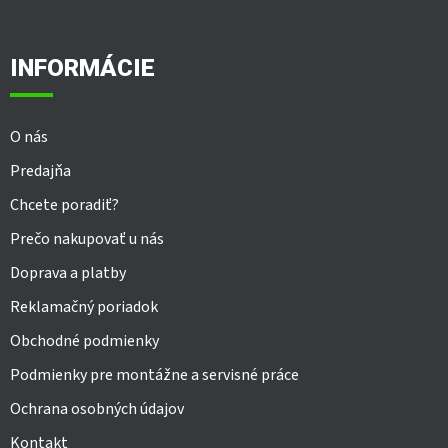
á
p
ä
INFORMÁCIE
t
i
e
O nás
Predajňa
Chcete poradiť?
Prečo nakupovať u nás
Doprava a platby
Reklamačný poriadok
Obchodné podmienky
Podmienky pre montážne a servisné práce
Ochrana osobných údajov
Kontakt