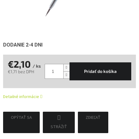
DODANIE 2-4 DNI
€2,10
/ ks
Pridať do košíka
€1,71 bez DPH
Jednotková
cena:
Detailné informácie
OPÝTAŤ SA
ZDIEĽAŤ
STRÁŽIŤ