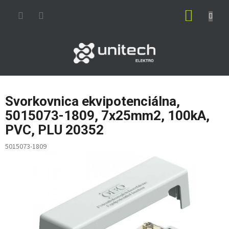
Prejsť
NÁKUP
na
obsah
KOŠÍK
Svorkovnica ekvipotenciálna,
5015073-1809, 7x25mm2, 100kA,
PVC, PLU 20352
5015073-1809