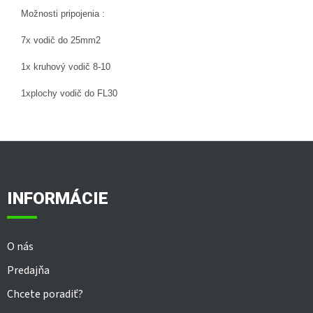
Možnosti pripojenia :
7x vodič do 25mm2
1x kruhový vodič 8-10
1xplochy vodič do FL30
Z
á
p
ä
INFORMÁCIE
t
i
e
O nás
Predajňa
Chcete poradiť?