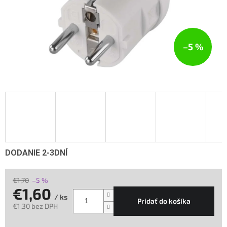
–5 %
DODANIE 2-3DNÍ
€1,70
–5 %
€1,60
/ ks
Pridať do košíka
€1,30 bez DPH
Jednotková