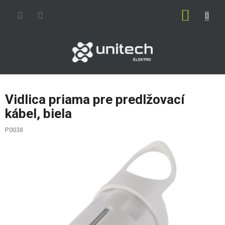
Prejsť
NÁKUP
na
obsah
KOŠÍK
Vidlica priama pre predlžovací
kábel, biela
P0038