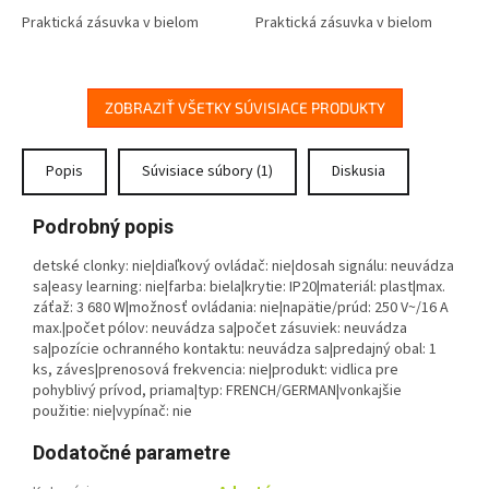
Praktická zásuvka v bielom
Praktická zásuvka v bielom
prevedení určená pre montáž
prevedení určená pre montáž
predlžovacieho prívodu
predlžovacieho prívodu.
Výhody produktu
ZOBRAZIŤ VŠETKY SÚVISIACE PRODUKTY
Jednoduchá montáž. Detské
clonky.
Popis
Súvisiace súbory (1)
Diskusia
Podrobný popis
detské clonky: nie|diaľkový ovládač: nie|dosah signálu: neuvádza
sa|easy learning: nie|farba: biela|krytie: IP20|materiál: plast|max.
záťaž: 3 680 W|možnosť ovládania: nie|napätie/prúd: 250 V~/16 A
max.|počet pólov: neuvádza sa|počet zásuviek: neuvádza
sa|pozície ochranného kontaktu: neuvádza sa|predajný obal: 1
ks, záves|prenosová frekvencia: nie|produkt: vidlica pre
pohyblivý prívod, priama|typ: FRENCH/GERMAN|vonkajšie
použitie: nie|vypínač: nie
Dodatočné parametre