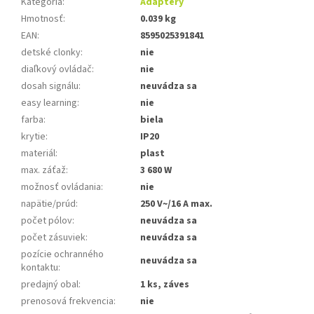
Kategória
:
Adaptéry
Hmotnosť
:
0.039 kg
EAN
:
8595025391841
detské clonky
:
nie
diaľkový ovládač
:
nie
dosah signálu
:
neuvádza sa
easy learning
:
nie
farba
:
biela
krytie
:
IP20
materiál
:
plast
max. záťaž
:
3 680 W
možnosť ovládania
:
nie
napätie/prúd
:
250 V~/16 A max.
počet pólov
:
neuvádza sa
počet zásuviek
:
neuvádza sa
pozície ochranného
neuvádza sa
kontaktu
:
predajný obal
:
1 ks, záves
prenosová frekvencia
:
nie