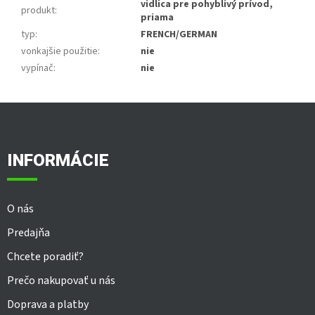
vidlica pre pohyblivý prívod,
produkt
:
priama
typ
:
FRENCH/GERMAN
vonkajšie použitie
:
nie
vypínač
:
nie
Z
á
p
ä
INFORMÁCIE
t
i
e
O nás
Predajňa
Chcete poradiť?
Prečo nakupovať u nás
Doprava a platby