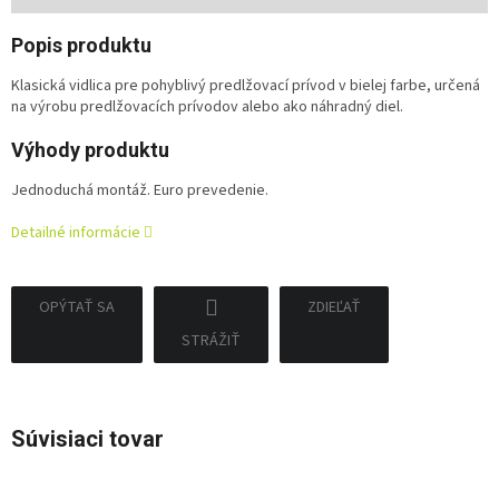
cena:
Popis produktu
Klasická vidlica pre pohyblivý predlžovací prívod v bielej farbe, určená
na výrobu predlžovacích prívodov alebo ako náhradný diel.
Výhody produktu
Jednoduchá montáž. Euro prevedenie.
Detailné informácie
OPÝTAŤ SA
ZDIEĽAŤ
STRÁŽIŤ
Súvisiaci tovar