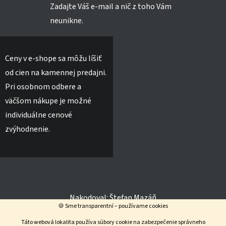
Zadajte Váš e-mail a nič z toho Vám
neunikne.
Ceny v e-shope sa môžu líšiť
od cien na kamennej predajni.
Pri osobnom odbere a
väčšom nákupe je možné
individuálne cenové
zvýhodnenie.
Nakodoval:
Štefan Mazáň
🍪 Sme transparentní – používame cookies
Táto webová lokalita používa súbory cookie na zabezpečenie správneho