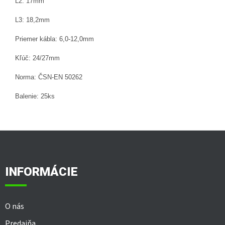
L2: 17mm
L3: 18,2mm
Priemer kábla: 6,0-12,0mm
Kľúč: 24/27mm
Norma: ČSN-EN 50262
Balenie: 25ks
Z
á
p
ä
INFORMÁCIE
t
i
e
O nás
Predajňa