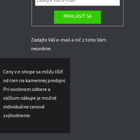
PRIHLÁSIŤ SA
Zadajte Váš e-mail a nič z toho Vám
neunikne.
Ceny v e-shope sa môžu líšiť
od cien na kamennej predajni.
Pri osobnom odbere a
väčšom nákupe je možné
individuálne cenové
zvýhodnenie.