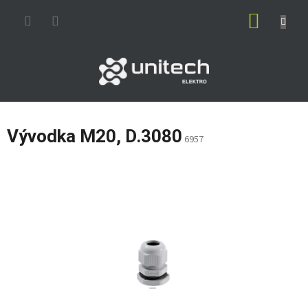
Prejsť
NÁKUP
na
obsah
KOŠÍK
Vývodka M20, D.3080
6957