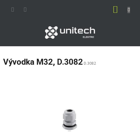
Prejsť
NÁKUP
na
obsah
KOŠÍK
Vývodka M32, D.3082
D.3082