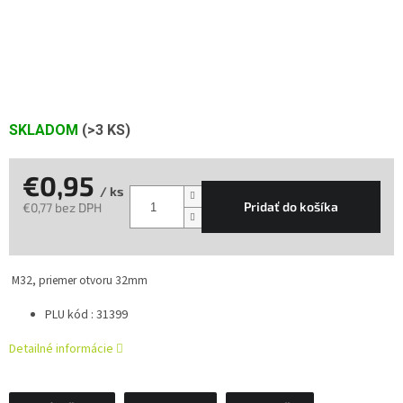
SKLADOM
(>3 KS)
€0,95
/ ks
Pridať do košíka
€0,77 bez DPH
Jednotková
cena:
M32, priemer otvoru 32mm
PLU kód : 31399
Detailné informácie