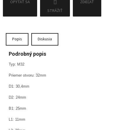
OPÝTAŤ SA
ZDIEĽAŤ
STRÁŽIŤ
Popis
Diskusia
Podrobný popis
Typ: M32
Priemer otvoru: 32mm
D1: 30,4mm
D2: 24mm
B1: 25mm
L1: 11mm