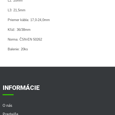
L2: 20mm
L3: 21,5mm
Priemer kábla: 17,0-24,0mm
Kľúč: 36/38mm
Norma: ČSN-EN 50262
Balenie: 20ks
Z
á
p
ä
INFORMÁCIE
t
i
e
O nás
Predajňa