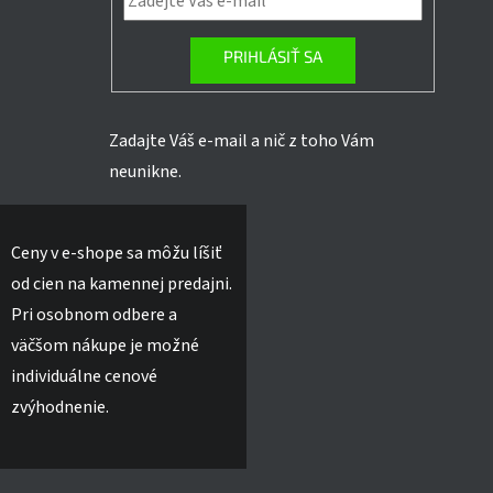
PRIHLÁSIŤ SA
Zadajte Váš e-mail a nič z toho Vám
neunikne.
Ceny v e-shope sa môžu líšiť
od cien na kamennej predajni.
Pri osobnom odbere a
väčšom nákupe je možné
individuálne cenové
zvýhodnenie.