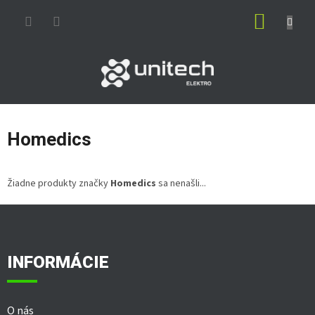
Prejsť
NÁKUP
na
obsah
KOŠÍK
Homedics
Žiadne produkty značky
Homedics
sa nenašli...
Z
á
p
ä
INFORMÁCIE
t
i
e
O nás