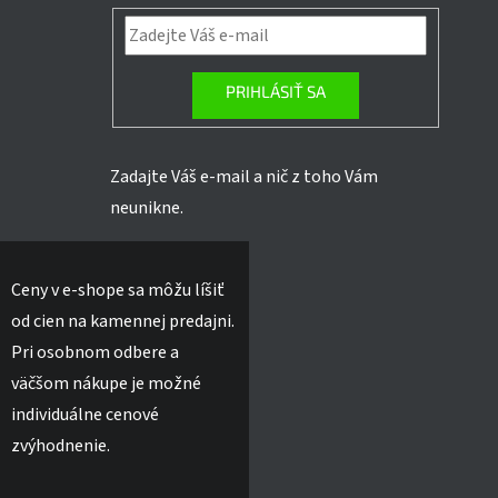
PRIHLÁSIŤ SA
Zadajte Váš e-mail a nič z toho Vám
neunikne.
Ceny v e-shope sa môžu líšiť
od cien na kamennej predajni.
Pri osobnom odbere a
väčšom nákupe je možné
individuálne cenové
zvýhodnenie.