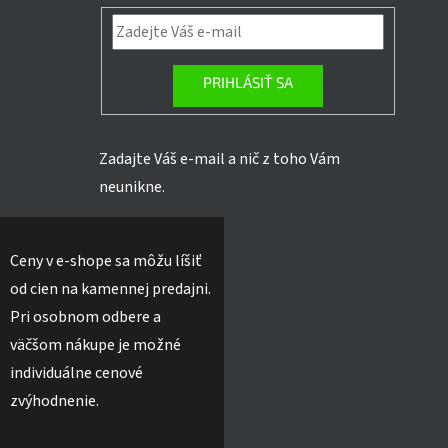
PRIHLÁSIŤ SA
Zadajte Váš e-mail a nič z toho Vám
neunikne.
Ceny v e-shope sa môžu líšiť
od cien na kamennej predajni.
Pri osobnom odbere a
väčšom nákupe je možné
individuálne cenové
zvýhodnenie.