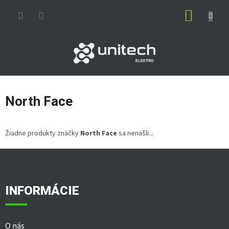
Prejsť
NÁKUP
na
obsah
KOŠÍK
North Face
Žiadne produkty značky
North Face
sa nenašli...
Z
á
p
ä
INFORMÁCIE
t
i
e
O nás