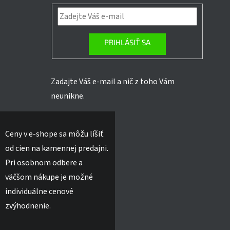
PRIHLÁSIŤ SA
Zadajte Váš e-mail a nič z toho Vám
neunikne.
Ceny v e-shope sa môžu líšiť
od cien na kamennej predajni.
Pri osobnom odbere a
väčšom nákupe je možné
individuálne cenové
zvýhodnenie.