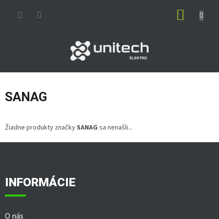
Prejsť
NÁKUP
na
obsah
KOŠÍK
SANAG
Žiadne produkty značky
SANAG
sa nenašli...
Z
á
p
ä
INFORMÁCIE
t
i
e
O nás