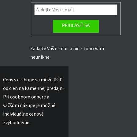
PRIHLÁSIŤ SA
Zadajte Váš e-mail a nič z toho Vám
neunikne.
Ceny v e-shope sa môžu líšiť
od cien na kamennej predajni.
Pri osobnom odbere a
väčšom nákupe je možné
individuálne cenové
zvýhodnenie.