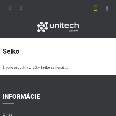
Prejsť
NÁKUP
na
obsah
KOŠÍK
Seiko
Žiadne produkty značky
Seiko
sa nenašli...
Z
á
p
ä
INFORMÁCIE
t
i
e
O nás