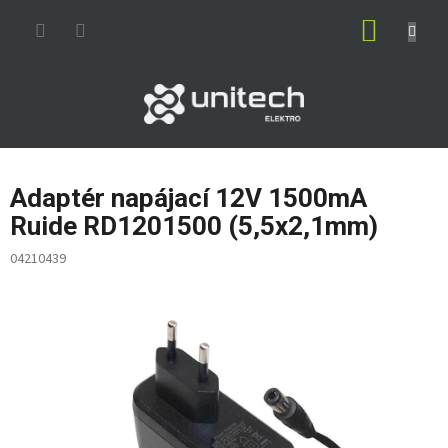
Prejsť
NÁKUP
na
obsah
KOŠÍK
Adaptér napájací 12V 1500mA
Ruide RD1201500 (5,5x2,1mm)
04210439