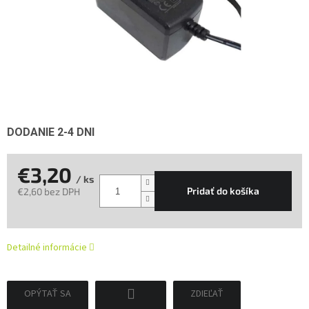
DODANIE 2-4 DNI
€3,20
/ ks
Pridať do košíka
€2,60 bez DPH
Jednotková
cena:
Detailné informácie
OPÝTAŤ SA
ZDIEĽAŤ