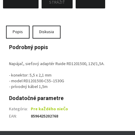
STRÁŽIŤ
Popis
Diskusia
Podrobný popis
Napájač, sieťový adaptér Ruide RD1201500, 12V/1,5A.
- konektor: 5,5 x 2,1 mm
- model RD1201500-C55–1530G
- prívodný kábel 1,5m
Dodatočné parametre
Kategória
:
Pre kaŽdého nieČo
EAN
:
8596425202768
Z