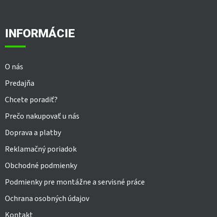
á
p
ä
INFORMÁCIE
t
i
e
O nás
Predajňa
Chcete poradiť?
Prečo nakupovať u nás
Doprava a platby
Reklamačný poriadok
Obchodné podmienky
Podmienky pre montážne a servisné práce
Ochrana osobných údajov
Kontakt