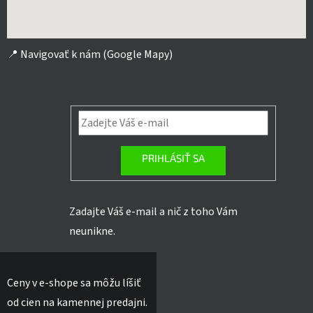
📍
Navigovať k nám (Google Mapy)
PRIHLÁSIŤ SA
Zadajte Váš e-mail a nič z toho Vám
neunikne.
Ceny v e-shope sa môžu líšiť
od cien na kamennej predajni.