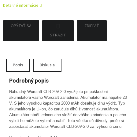
Detailné informácie
OPÝTAŤ SA
ZDIEĽAŤ
STRÁŽIŤ
Popis
Diskusia
Podrobný popis
Náhradný Worcraft CLB-20V-2.0 využijete pri poškodení
akumulátora vášho Worcraft zariadenia. Akumulátor má napätie 20
V. S jeho vysokou kapacitou 2000 mAh dosahuje dlhú výdrž. Typ
akumulátora je Li-ion, čo zaručuje dlhú životnosť akumulátora.
Akumulátor stačí jednoducho vložiť do vášho zariadenia a po jeho
vybití ho môžete vybrať a nabiť. Toto všetko sú dôvody, prečo si
zaobstarať akumulátor Worcraft CLB-20V-2.0 za výhodnú cenu.