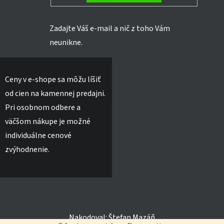
Zadajte Váš e-mail a nič z toho Vám
neunikne.
Ceny v e-shope sa môžu líšiť
od cien na kamennej predajni.
Pri osobnom odbere a
väčšom nákupe je možné
individuálne cenové
zvýhodnenie.
Nakodoval:
Štefan Mazáň