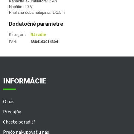
Kapacita akumulátora: 2 Ah
Napätie: 20 V
Približná doba nabíjania: 1-1,5 h
Dodatočné parametre
Kategória
:
Náradie
EAN
:
8584163014804
Z
á
p
ä
INFORMÁCIE
t
i
e
O nás
Predajňa
Chcete poradiť?
Prečo nakupovať u nás