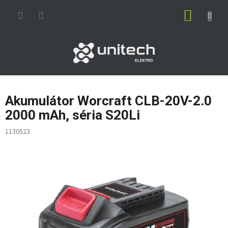
Prejsť
NÁKUP
na
obsah
KOŠÍK
Akumulátor Worcraft CLB-20V-2.0
2000 mAh, séria S20Li
1130523