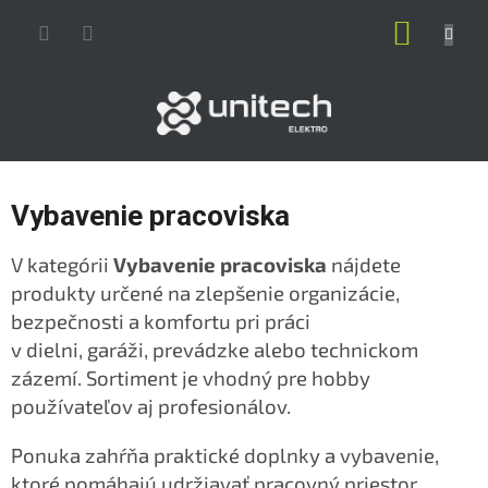
Prejsť
NÁKUP
na
obsah
KOŠÍK
Vybavenie pracoviska
V kategórii
Vybavenie pracoviska
nájdete
produkty určené
na zlepšenie organizácie,
bezpečnosti a komfortu pri práci
v dielni, garáži, prevádzke alebo technickom
zázemí.
Sortiment je vhodný pre hobby
používateľov aj profesionálov.
Ponuka zahŕňa praktické doplnky a vybavenie,
ktoré pomáhajú
udržiavať pracovný priestor