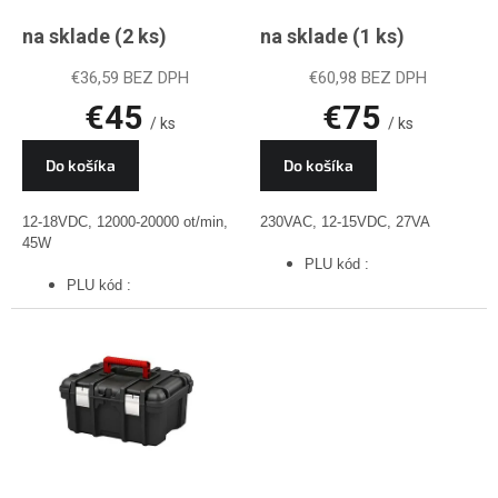
t
20000ot/min.,
Donau, 12-
o
na sklade
(2 ks)
na sklade
(1 ks)
12-18VDC, 45W,
15VDC, 27VA,
v
PLU
PLU
€36,59 BEZ DPH
€60,98 BEZ DPH
€45
€75
/ ks
/ ks
Do košíka
Do košíka
12-18VDC, 12000-20000 ot/min,
230VAC, 12-15VDC, 27VA
45W
PLU kód :
PLU kód :