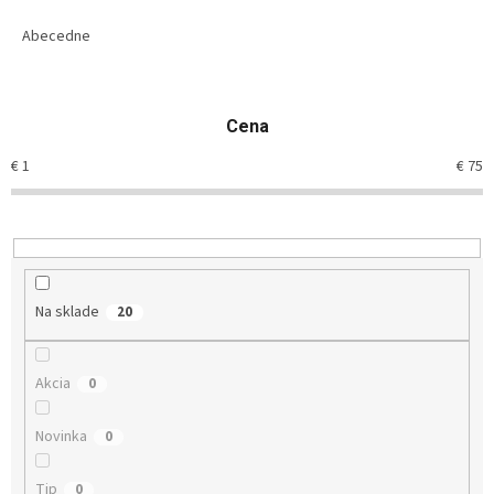
d
e
Abecedne
n
i
e
Cena
p
r
€
1
€
75
o
d
u
k
t
o
Na sklade
20
v
Akcia
0
Novinka
0
Tip
0