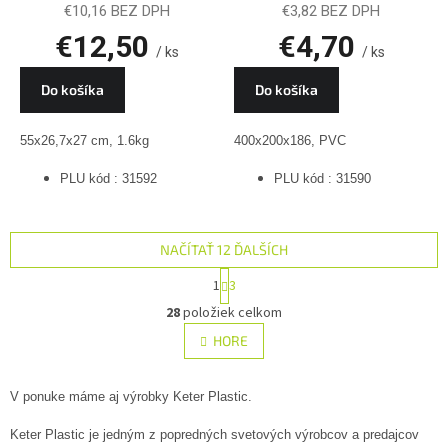
31590
€10,16 BEZ DPH
€3,82 BEZ DPH
€12,50
€4,70
/ ks
/ ks
Do košíka
Do košíka
55x26,7x27 cm, 1.6kg
400x200x186, PVC
PLU kód : 31592
PLU kód : 31590
NAČÍTAŤ 12 ĎALŠÍCH
S
1
3
t
O
r
28
položiek celkom
v
á
l
HORE
n
á
k
o
d
v
a
V ponuke máme aj výrobky Keter Plastic.
a
c
n
i
Keter Plastic je jedným z popredných svetových výrobcov a predajcov
i