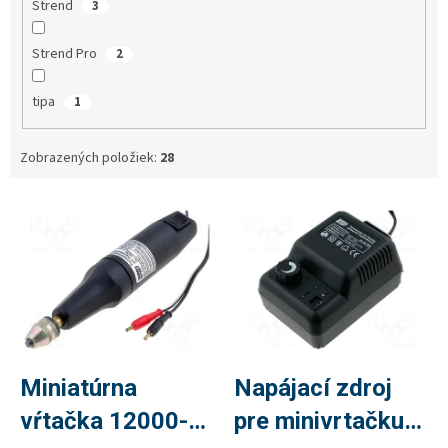
Strend
3
Strend Pro
2
tipa
1
Zobrazených položiek:
28
V
ý
p
i
s
p
r
o
d
Miniatúrna
Napájací zdroj
u
vŕtačka 12000-
pre minivrtačku
k