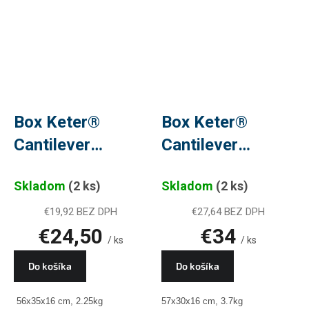
Box Keter®
Box Keter®
Cantilever
Cantilever
Organizer 18,
Organizer 22,
Skladom
(2 ks)
Skladom
(2 ks)
45x24x14 cm, na
57x30x16 cm, na
náradie, PLU
náradie, PLU
€19,92 BEZ DPH
€27,64 BEZ DPH
€24,50
€34
31586
31584
/ ks
/ ks
Do košíka
Do košíka
56x35x16 cm, 2.25kg
57x30x16 cm, 3.7kg