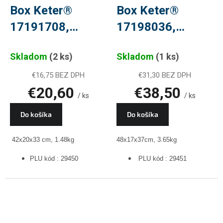
Box Keter®
Box Keter®
17191708,
17198036,
POWER,
TECHNIK,
Skladom
(2 ks)
Skladom
(1 ks)
42x20x33 cm, na
48x17x37 cm, na
náradie, PLU
náradie, PLU
€16,75 BEZ DPH
€31,30 BEZ DPH
€20,60
€38,50
29450
29451
/ ks
/ ks
Do košíka
Do košíka
42x20x33 cm, 1.48kg
48x17x37cm, 3.65kg
PLU kód : 29450
PLU kód : 29451