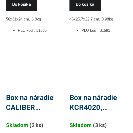
Do košíka
Do košíka
56x31x24 cm, 3.8kg
46x25,7x22,7 cm, 0.98kg
PLU kód : 31585
PLU kód : 31591
Box na náradie
Box na náradie
CALIBER
KCR4020,
KCR5530,
400x200x186mm,
Skladom
(2 ks)
Skladom
(3 ks)
55x26,7x27 cm
CALIBER, PLU