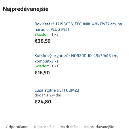
Najpredávanejšie
Box Keter® 17198036, TECHNIK, 48x17x37 cm, na
náradie, PLU 29451
Skladom
(1 ks)
€38,50
Kufríkový organizér NOR20DUO, 49x39x13 cm,
komplet-2 ks
Skladom
(1 ks)
€16,90
Lupa stolná GETI GDM23
dodanie 2-4 dni
€24,80
R
a
Odporúčame
Najlacnejšie
Najdrahšie
Najpredávanejšie