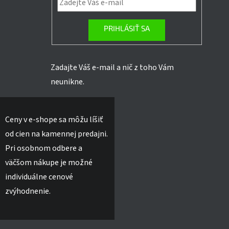
PRIHLÁSIŤ SA
Zadajte Váš e-mail a nič z toho Vám
neunikne.
Ceny v e-shope sa môžu líšiť
od cien na kamennej predajni.
Pri osobnom odbere a
väčšom nákupe je možné
individuálne cenové
zvýhodnenie.