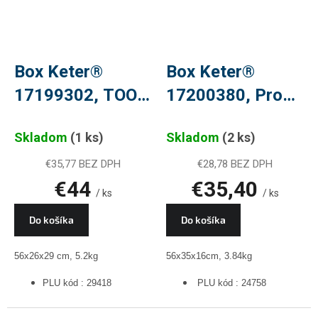
Box Keter®
Box Keter®
17199302, TOOL
17200380, Pro
CHEST,
GEAR Organizér,
Skladom
(1 ks)
Skladom
(2 ks)
56x26x29, 3
56x35x16 cm, na
zásuvky, na
náradie
€35,77 BEZ DPH
€28,78 BEZ DPH
€44
€35,40
náradie, PLU
/ ks
/ ks
29418
Do košíka
Do košíka
56x26x29 cm, 5.2kg
56x35x16cm, 3.84kg
PLU kód : 29418
PLU kód : 24758