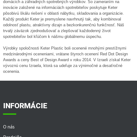
e
domácich a záhradných spotrebných výrobkov. So zameraním na
e
p
inovácie založené na informáciách spotrebiteľov poskytuje Keter
r
pôsobivú škálu riešení v oblasti nábytku, skladovania a organizácie.
v
Každý produkt Keter je premyslene navrhnutý tak, aby kombinoval
k
odolnosť plastu, atraktívny dizajn a bezkonkurenčnú funkčnosť. Náš
y
trvalý záväzok zjednodušovať a zlepšovať každodenný život
v
spotrebiteľov bol kľúčom k nášmu globálnemu úspechu.
ý
p
Výrobky spoločnosti Keter Plastic boli ocenené mnohými prestížnymi
i
medzinárodnými oceneniami, vrátane štyroch ocenení Red Dot Design
s
Awards a ceny Best of Design Award v roku 2014. V Izraeli získal Keter
u
vývoznú cenu Izraela, ktorá sa udeľuje za výnimočné a desaťročné
ocenenia.
Z
á
p
ä
INFORMÁCIE
t
i
e
O nás