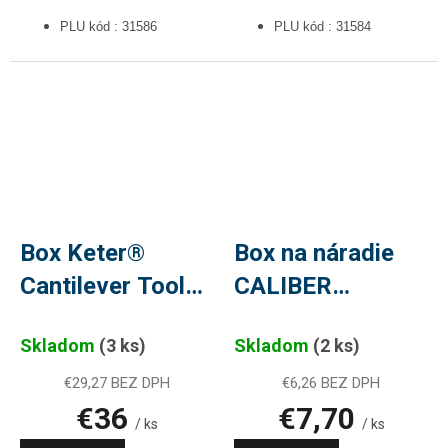
PLU kód : 31586
PLU kód : 31584
Box Keter®
Box na náradie
Cantilever Tool
CALIBER
Box 22,
KCR5025,
Skladom
(3 ks)
Skladom
(2 ks)
56x31x24 cm, na
46x25,7x22,7
náradie
cm, PLU 31591
€29,27 BEZ DPH
€6,26 BEZ DPH
€36
€7,70
/ ks
/ ks