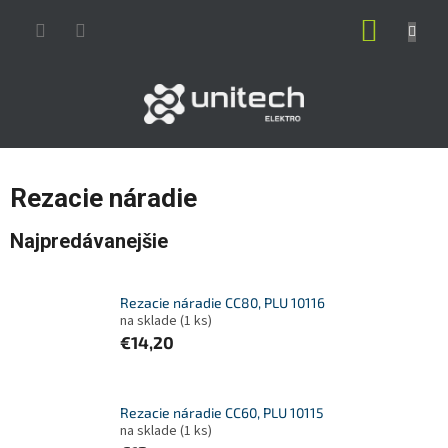
Prejsť
NÁKUP
na
obsah
KOŠÍK
Rezacie náradie
Najpredávanejšie
Rezacie náradie CC80, PLU 10116
na sklade
(1 ks)
€14,20
Rezacie náradie CC60, PLU 10115
na sklade
(1 ks)