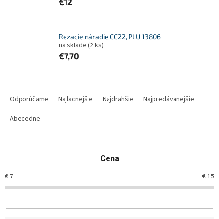
€12
Rezacie náradie CC22, PLU 13806
na sklade
(2 ks)
€7,70
R
a
Odporúčame
Najlacnejšie
Najdrahšie
Najpredávanejšie
d
e
Abecedne
n
i
e
Cena
p
r
€
7
€
15
o
d
u
k