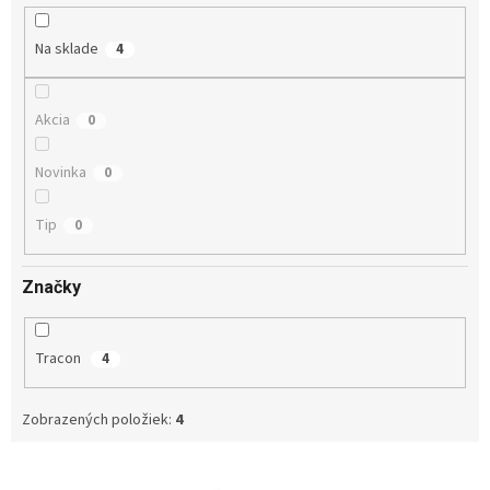
t
o
Na sklade
4
v
Akcia
0
Novinka
0
Tip
0
Značky
Tracon
4
Zobrazených položiek:
4
V