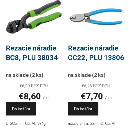
ý
p
i
s
p
r
o
d
Rezacie náradie
Rezacie náradie
u
BC8, PLU 38034
CC22, PLU 13806
k
t
o
na sklade
(2 ks)
na sklade
(2 ks)
v
€6,99 BEZ DPH
€6,26 BEZ DPH
€8,60
€7,70
/ ks
/ ks
Do košíka
Do košíka
L=205mm, Cu, Al, 374g
max.5.5mm, 22mm2, Cu, Al