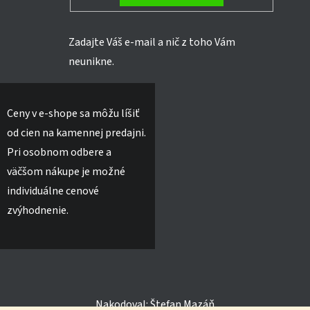
Zadajte Váš e-mail a nič z toho Vám
neunikne.
Ceny v e-shope sa môžu líšiť
od cien na kamennej predajni.
Pri osobnom odbere a
väčšom nákupe je možné
individuálne cenové
zvýhodnenie.
Nakodoval:
Štefan Mazáň