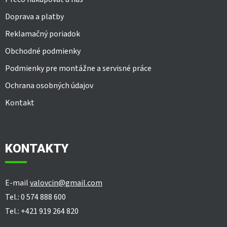
p
Doprava a platby
i
s
Reklamačný poriadok
u
Obchodné podmienky
Podmienky pre montážne a servisné práce
Ochrana osobných údajov
Kontakt
KONTAKTY
E-mail
valovcin@gmail.com
Tel.: 0 574 888 600
Tel.: +421 919 264 820