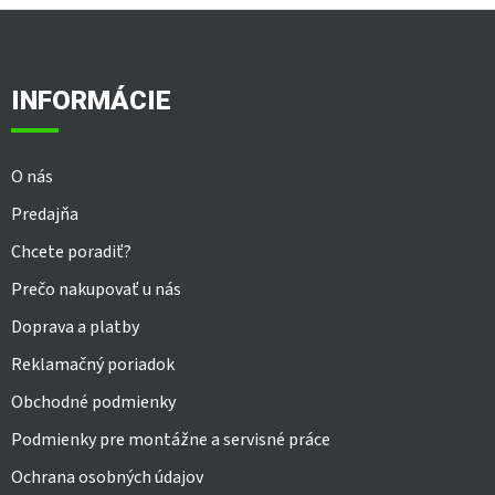
Z
á
p
ä
INFORMÁCIE
t
i
e
O nás
Predajňa
Chcete poradiť?
Prečo nakupovať u nás
Doprava a platby
Reklamačný poriadok
Obchodné podmienky
Podmienky pre montážne a servisné práce
Ochrana osobných údajov