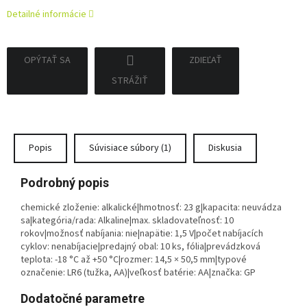
Detailné informácie
OPÝTAŤ SA
ZDIEĽAŤ
STRÁŽIŤ
Popis
Súvisiace súbory (1)
Diskusia
Podrobný popis
chemické zloženie: alkalické|hmotnosť: 23 g|kapacita: neuvádza
sa|kategória/rada: Alkaline|max. skladovateľnosť: 10
rokov|možnosť nabíjania: nie|napätie: 1,5 V|počet nabíjacích
cyklov: nenabíjacie|predajný obal: 10 ks, fólia|prevádzková
teplota: -18 °C až +50 °C|rozmer: 14,5 × 50,5 mm|typové
označenie: LR6 (tužka, AA)|veľkosť batérie: AA|značka: GP
Dodatočné parametre