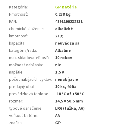
Kategória
:
GP Batérie
Hmotnosť
:
0.238 kg
EAN
:
4891199232831
chemické zloženie
:
alkalické
hmotnosť
:
23 g
kapacita
:
neuvádza sa
kategória/rada
:
Alkaline
max. skladovateľnosť
:
10 rokov
možnosť nabíjania
:
nie
napätie
:
1,5 V
počet nabíjacích cyklov
:
nenabíjacie
predajný obal
:
10 ks, fólia
prevádzková teplota
:
-18 °C až +50 °C
rozmer
:
14,5 × 50,5 mm
typové označenie
:
LR6 (tužka, AA)
veľkosť batérie
:
AA
značka
:
GP