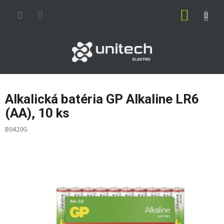
Prejsť
NÁKUP
na
obsah
KOŠÍK
Alkalická batéria GP Alkaline LR6
(AA), 10 ks
B0420G