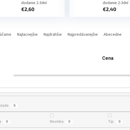
dodanie 2-3dní
dodanie 2-3dní
€2,60
€2,40
účame
Najlacnejšie
Najdrahšie
Najpredávanejšie
Abecedne
Cena
€
2
klade
0
a
Novinka
Tip
0
0
0