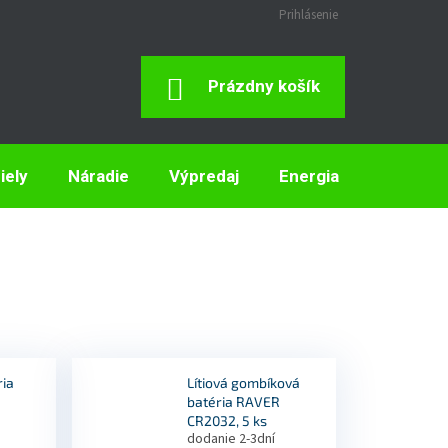
Prihlásenie
Nákupný
Prázdny košík
Košík
iely
Náradie
Výpredaj
Energia
Elektron
ria
Lítiová gombíková
batéria RAVER
3
CR2032, 5 ks
dodanie 2-3dní