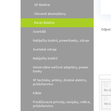
l
GP Batérie
Olovené akumulátory
Raver Batérie
R
a
Odpor
Svietidlá
d
e
Nabíjačky batérií, powerbanky, zdroje
n
Svetelné zdroje
i
e
Nabíjačky batérií
p
r
Univerzálne sieťové adaptéry, power
banky
o
d
VF technika, antény, drobné elektro,
u
príslušenstvo
k
Na s
Káble
t
o
Predlžovacie prívody, navijaky, vidlice,
Akci
v
príslušenstvo