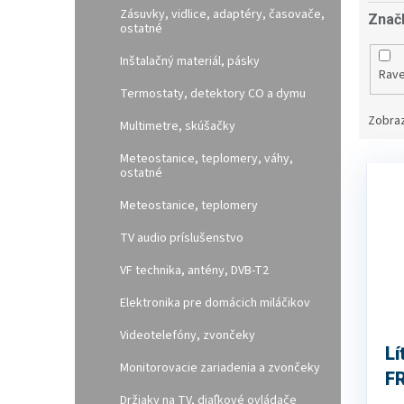
Zásuvky, vidlice, adaptéry, časovače,
Znač
ostatné
Inštalačný materiál, pásky
Rav
Termostaty, detektory CO a dymu
Zobraz
Multimetre, skúšačky
Meteostanice, teplomery, váhy,
V
ostatné
ý
p
Meteostanice, teplomery
i
TV audio príslušenstvo
s
p
VF technika, antény, DVB-T2
r
o
Elektronika pre domácich miláčikov
d
Videotelefóny, zvončeky
u
Lí
k
Monitorovacie zariadenia a zvončeky
FR
t
Držiaky na TV, diaľkové ovládače
o