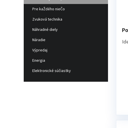
v
Pre kaŽdého nieČo
Zvuková technika
Náhradné diely
Po
Náradie
Id
ex
Výpredaj
°C
Energia
a 
Elektronické súčiastky
al
mo
ma
ba
pr
Na
vo