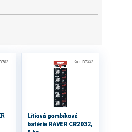
B7821
Kód:
B7332
ER
Lítiová gombíková
batéria RAVER CR2032,