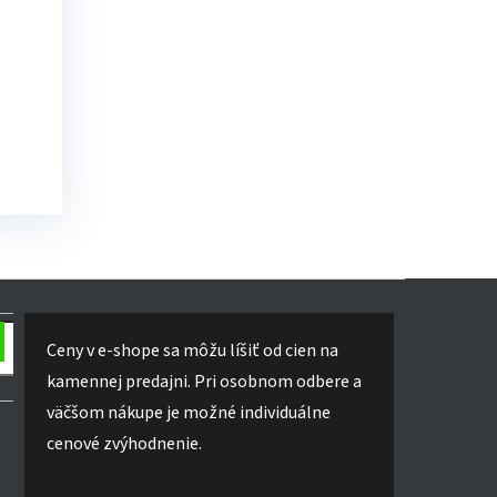
ti
y
tenia
Ceny v e-shope sa môžu líšiť od cien na
kamennej predajni. Pri osobnom odbere a
väčšom nákupe je možné individuálne
cenové zvýhodnenie.
nú