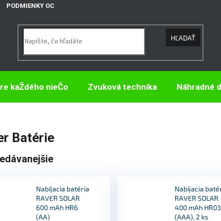
PODMIENKY OCHRANY OSOBNÝCH ÚDAJOV
HĽADAŤ
re kaŽdého nieČo
Zvuková technika
Náhradné d
r Batérie
edávanejšie
Nabíjacia batéria
Nabíjacia baté
RAVER SOLAR
RAVER SOLAR
600 mAh HR6
400 mAh HR0
(AA)
(AAA), 2 ks