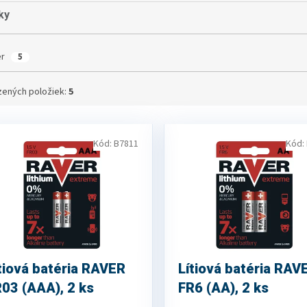
ky
er
5
ených položiek:
5
Kód:
B7811
Kód:
tiová batéria RAVER
Lítiová batéria RAV
03 (AAA), 2 ks
FR6 (AA), 2 ks