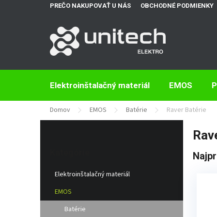
Prejsť
PREČO NAKUPOVAŤ U NÁS
OBCHODNÉ PODMIENKY
na
obsah
Elektroinštalačný materiál
EMOS
P
Domov
EMOS
Batérie
Raver Batérie
B
Rave
o
Preskočiť
č
kategórie
Kategórie
Najpr
n
ý
Elektroinštalačný materiál
p
a
EMOS
n
e
Batérie