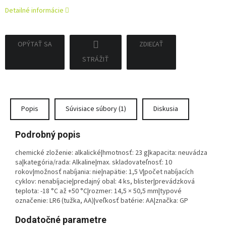
Detailné informácie
OPÝTAŤ SA
ZDIEĽAŤ
STRÁŽIŤ
Popis
Súvisiace súbory (1)
Diskusia
Podrobný popis
chemické zloženie: alkalické|hmotnosť: 23 g|kapacita: neuvádza
sa|kategória/rada: Alkaline|max. skladovateľnosť: 10
rokov|možnosť nabíjania: nie|napätie: 1,5 V|počet nabíjacích
cyklov: nenabíjacie|predajný obal: 4 ks, blister|prevádzková
teplota: -18 °C až +50 °C|rozmer: 14,5 × 50,5 mm|typové
označenie: LR6 (tužka, AA)|veľkosť batérie: AA|značka: GP
Dodatočné parametre