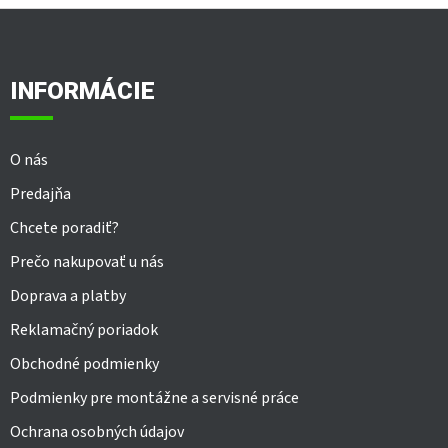
Z
á
p
ä
INFORMÁCIE
t
i
e
O nás
Predajňa
Chcete poradiť?
Prečo nakupovať u nás
Doprava a platby
Reklamačný poriadok
Obchodné podmienky
Podmienky pre montážne a servisné práce
Ochrana osobných údajov