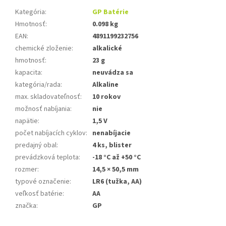
Kategória
:
GP Batérie
Hmotnosť
:
0.098 kg
EAN
:
4891199232756
chemické zloženie
:
alkalické
hmotnosť
:
23 g
kapacita
:
neuvádza sa
kategória/rada
:
Alkaline
max. skladovateľnosť
:
10 rokov
možnosť nabíjania
:
nie
napätie
:
1,5 V
počet nabíjacích cyklov
:
nenabíjacie
predajný obal
:
4 ks, blister
prevádzková teplota
:
-18 °C až +50 °C
rozmer
:
14,5 × 50,5 mm
typové označenie
:
LR6 (tužka, AA)
veľkosť batérie
:
AA
značka
:
GP