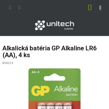
Prejsť
NÁKUP
na
obsah
KOŠÍK
Alkalická batéria GP Alkaline LR6
(AA), 4 ks
B04214