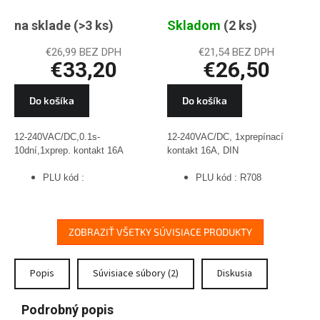
10 funkcii,
OD, oneskorený
na sklade
(>3 ks)
Skladom
(2 ks)
1x16A,0.1s-
návrat, PLU R708
10dní, 1x16A,
€26,99 BEZ DPH
€21,54 BEZ DPH
€33,20
€26,50
PLU
Do košíka
Do košíka
12-240VAC/DC,0.1s-
12-240VAC/DC, 1xprepínací
10dní,1xprep. kontakt 16A
kontakt 16A, DIN
PLU kód :
PLU kód : R708
ZOBRAZIŤ VŠETKY SÚVISIACE PRODUKTY
Popis
Súvisiace súbory (2)
Diskusia
Podrobný popis