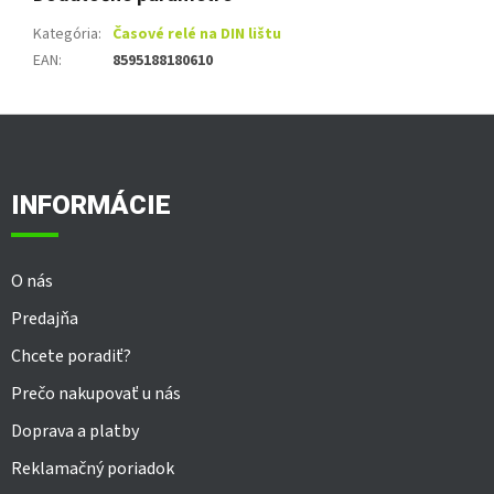
Kategória
:
Časové relé na DIN lištu
EAN
:
8595188180610
Z
á
p
ä
INFORMÁCIE
t
i
e
O nás
Predajňa
Chcete poradiť?
Prečo nakupovať u nás
Doprava a platby
Reklamačný poriadok