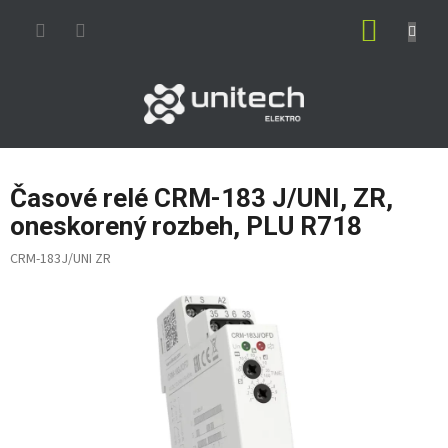
Prejsť
NÁKUP
na
obsah
KOŠÍK
Časové relé CRM-183 J/UNI, ZR,
oneskorený rozbeh, PLU R718
CRM-183J/UNI ZR