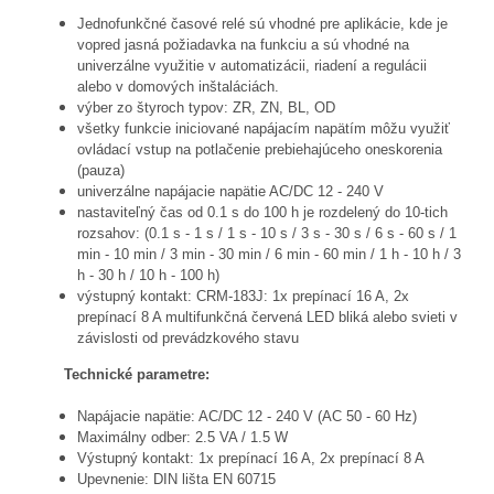
Jednofunkčné časové relé sú vhodné pre aplikácie, kde je
vopred jasná požiadavka na funkciu a sú vhodné na
univerzálne využitie v automatizácii, riadení a regulácii
alebo v domových inštaláciách.
výber zo štyroch typov: ZR, ZN, BL, OD
všetky funkcie iniciované napájacím napätím môžu využiť
ovládací vstup na potlačenie prebiehajúceho oneskorenia
(pauza)
univerzálne napájacie napätie AC/DC 12 - 240 V
nastaviteľný čas od 0.1 s do 100 h je rozdelený do 10-tich
rozsahov: (0.1 s - 1 s / 1 s - 10 s / 3 s - 30 s / 6 s - 60 s / 1
min - 10 min / 3 min - 30 min / 6 min - 60 min / 1 h - 10 h / 3
h - 30 h / 10 h - 100 h)
výstupný kontakt: CRM-183J: 1x prepínací 16 A, 2x
prepínací 8 A multifunkčná červená LED bliká alebo svieti v
závislosti od prevádzkového stavu
Technické parametre:
Napájacie napätie: AC/DC 12 - 240 V (AC 50 - 60 Hz)
Maximálny odber: 2.5 VA / 1.5 W
Výstupný kontakt: 1x prepínací 16 A, 2x prepínací 8 A
Upevnenie: DIN lišta EN 60715