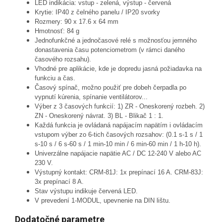
LED indikácia: vstup - zelená, výstup - červená
Krytie: IP40 z čelného panelu / IP20 svorky
Rozmery: 90 x 17.6 x 64 mm
Hmotnosť: 84 g
Jednofunkčné a jednočasové relé s možnosťou jemného
donastavenia času potenciometrom (v rámci daného
časového rozsahu).
Vhodné pre aplikácie, kde je dopredu jasná požiadavka na
funkciu a čas.
Časový spínač, možno použiť pre dobeh čerpadla po
vypnutí kúrenia, spínanie ventilátorov...
Výber z 3 časových funkcií: 1) ZR - Oneskorený rozbeh. 2)
ZN - Oneskorený návrat. 3) BL - Blikač 1 : 1.
Každá funkcia je ovládaná napájacím napätím i ovládacím
vstupom výber zo 6-tich časových rozsahov: (0.1 s-1 s / 1
s-10 s / 6 s-60 s / 1 min-10 min / 6 min-60 min / 1 h-10 h).
Univerzálne napájacie napätie AC / DC 12-240 V alebo AC
230 V.
Výstupný kontakt: CRM-81J: 1x prepínací 16 A. CRM-83J:
3x prepínací 8 A.
Stav výstupu indikuje červená LED.
V prevedení 1-MODUL, upevnenie na DIN lištu.
Dodatočné parametre