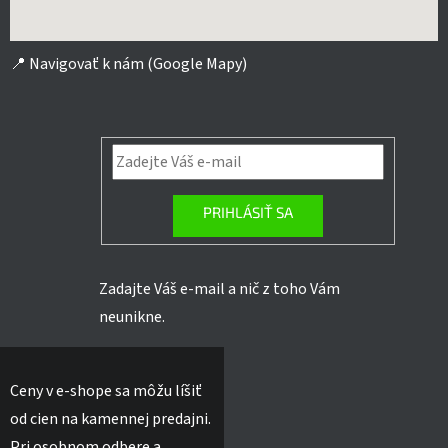
📍
Navigovať k nám (Google Mapy)
PRIHLÁSIŤ SA
Zadajte Váš e-mail a nič z toho Vám
neunikne.
Ceny v e-shope sa môžu líšiť
od cien na kamennej predajni.
Pri osobnom odbere a