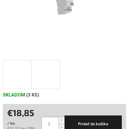
SKLADOM
(3 KS)
€18,85
/ ks
Pridať do košíka
€15,33 bez DPH