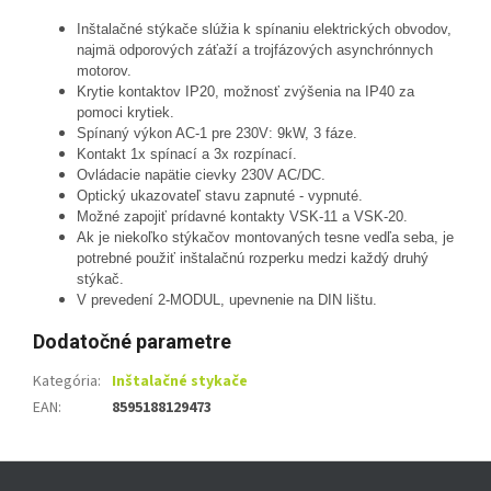
Inštalačné stýkače slúžia k spínaniu elektrických obvodov,
najmä odporových záťaží a trojfázových asynchrónnych
motorov.
Krytie kontaktov IP20, možnosť zvýšenia na IP40 za
pomoci krytiek.
Spínaný výkon AC-1 pre 230V: 9kW, 3 fáze.
Kontakt 1x spínací a 3x rozpínací.
Ovládacie napätie cievky 230V AC/DC.
Optický ukazovateľ stavu zapnuté - vypnuté.
Možné zapojiť prídavné kontakty VSK-11 a VSK-20.
Ak je niekoľko stýkačov montovaných tesne vedľa seba, je
potrebné použiť inštalačnú rozperku medzi každý druhý
stýkač.
V prevedení 2-MODUL, upevnenie na DIN lištu.
Dodatočné parametre
Kategória
:
Inštalačné stykače
EAN
:
8595188129473
Z