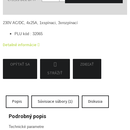
Jednotková
cena:
230V AC/DC, 4x25A, 1xspínaci, 3xrozpínací
PLU kód : 32065
Detailné informácie
OPÝTAŤ SA
ZDIEĽAŤ
STRÁŽIŤ
Popis
Súvisiace súbory (1)
Diskusia
Podrobný popis
Technické parametre