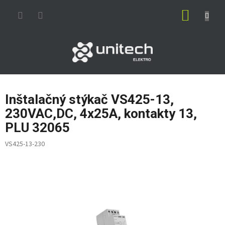
Prejsť
NÁKUP
na
obsah
KOŠÍK
Inštalačný stýkač VS425-13,
230VAC,DC, 4x25A, kontakty 13,
PLU 32065
VS425-13-230