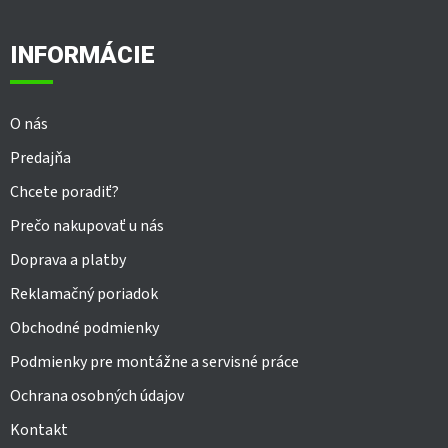
á
p
ä
INFORMÁCIE
t
i
e
O nás
Predajňa
Chcete poradiť?
Prečo nakupovať u nás
Doprava a platby
Reklamačný poriadok
Obchodné podmienky
Podmienky pre montážne a servisné práce
Ochrana osobných údajov
Kontakt