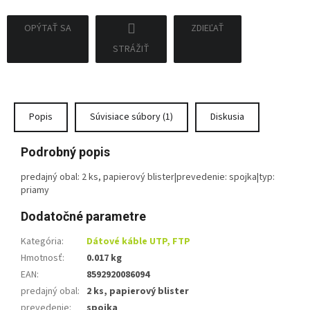
OPÝTAŤ SA
ZDIEĽAŤ
STRÁŽIŤ
Popis
Súvisiace súbory (1)
Diskusia
Podrobný popis
predajný obal: 2 ks, papierový blister|prevedenie: spojka|typ:
priamy
Dodatočné parametre
Kategória
:
Dátové káble UTP, FTP
Hmotnosť
:
0.017 kg
EAN
:
8592920086094
predajný obal
:
2 ks, papierový blister
prevedenie
:
spojka