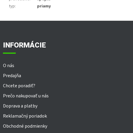
typ
:
priamy
Z
á
p
ä
INFORMÁCIE
t
i
e
O nás
Predajňa
Chcete poradiť?
Prečo nakupovať u nás
Doprava a platby
Reklamačný poriadok
Obchodné podmienky