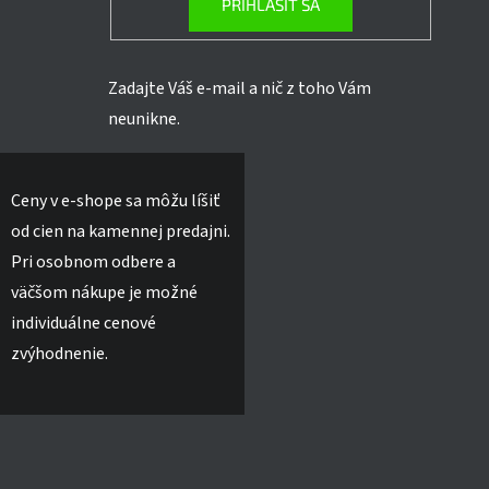
PRIHLÁSIŤ SA
Zadajte Váš e-mail a nič z toho Vám
neunikne.
Ceny v e-shope sa môžu líšiť
od cien na kamennej predajni.
Pri osobnom odbere a
väčšom nákupe je možné
individuálne cenové
zvýhodnenie.