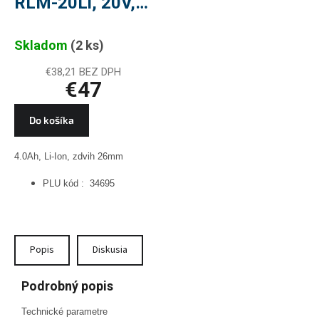
RLM-20Li, 20V,
4Ah, Li-Ion,
Skladom
(2 ks)
220mm, PLU
34695
€38,21 BEZ DPH
€47
Do košíka
4.0Ah, Li-Ion, zdvih 26mm
PLU kód : 34695
Popis
Diskusia
Podrobný popis
Technické parametre