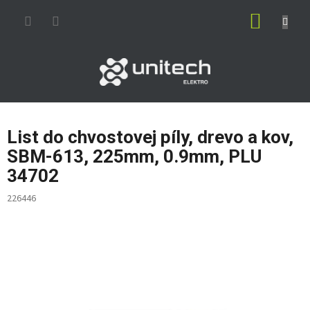
Prejsť
NÁKUP
na
obsah
KOŠÍK
List do chvostovej píly, drevo a kov,
SBM-613, 225mm, 0.9mm, PLU
34702
226446