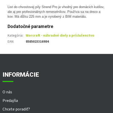
List do chvostovej píly Strend Pro je vhodný pre domácich kutilov,
ale aj pre profesionálnych remeselníkov. Používa sa na drevo a
kov. Má dĺžku 225 mm a je vyrobený z BIM materiálu.
Dodatočné parametre
Kategória
:
Worcraft - náhradné diely a príslušenstvo
EAN
:
8585023316984
Z
á
p
ä
INFORMÁCIE
t
i
e
O nás
Predajňa
Chcete poradiť?