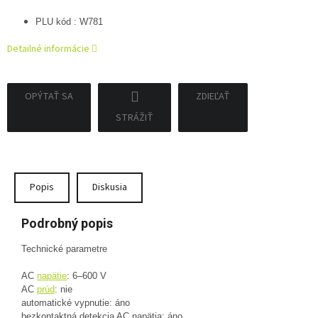
PLU kód : W781
Detailné informácie
OPÝTAŤ SA
ZDIEĽAŤ
STRÁŽIŤ
Popis
Diskusia
Podrobný popis
Technické parametre
AC
napätie
: 6–600 V
AC
prúd
: nie
automatické vypnutie: áno
bezkontaktná detekcia AC napätia: áno