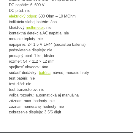
DC napätie: 6–600 V
DC prúd: nie
elektrický odpor
: 600 Ohm – 10 MOhm
indikácia slabej batérie: áno
kliešťový
multimeter
: nie
kontaktná detekcia AC napätia: nie
meranie teploty: nie
napájanie: 2× 1,5 V LR44 (súčasťou balenia)
podsvietenie displeja: nie
predajný obal: 1 ks, blister
rozmer: 54 × 112 × 12 mm
spojitosť obvodov: áno
súčasť dodávky:
batéria
, návod, meracie hroty
test batérií: nie
test diód: nie
test tranzistorov: nie
voľba rozsahu: automatická aj manuálna
záznam max. hodnoty: nie
záznam nameranej hodnoty: nie
zobrazenie displeja: 3 5/6 digit