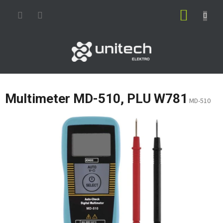
Prejsť
NÁKUP
na
obsah
KOŠÍK
Multimeter MD-510, PLU W781
MD-510