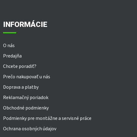
Z
á
p
ä
INFORMÁCIE
t
i
e
O nás
Predajňa
Chcete poradiť?
Prečo nakupovať u nás
Doprava a platby
Reklamačný poriadok
Obchodné podmienky
Podmienky pre montážne a servisné práce
Ochrana osobných údajov