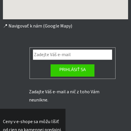
📍
Navigovať k nám (Google Mapy)
PRIHLÁSIŤ SA
Zadajte Váš e-mail a nič z toho Vám
neunikne.
Ceny v e-shope sa môžu líšiť
od cien na kamennej predajni.