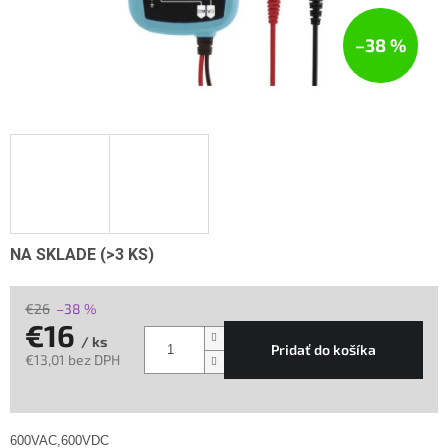
–38 %
NA SKLADE
(>3 KS)
€26
–38 %
€16
/ ks
Pridať do košíka
€13,01 bez DPH
Jednotková
cena:
600VAC,600VDC