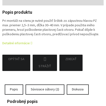
cena:
Popis produktu
Pri montáži na stenu je nutné použiť šróbik zo zápustnou hlavou PZ
max. priemer 2,5–3 mm, dĺžka 30–40 mm. V prípade použitia iného
priemeru, hrozí poškodenie plastovej časti otvoru. Pokiaľ dôjde k
poškodeniu plastovej časti otvoru, predlžovací prívod nepoužívajte.
Detailné informácie
OPÝTAŤ SA
ZDIEĽAŤ
STRÁŽIŤ
Popis
Súvisiace súbory (2)
Diskusia
Podrobný popis