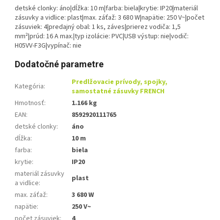
detské clonky: áno|dĺžka: 10 m|farba: biela|krytie: IP20|materiál
zásuvky a vidlice: plast|max. záťaž: 3 680 W|napätie: 250 V~|počet
zásuviek: 4|predajný obal: 1 ks, záves|prierez vodiča: 1,5
mm²|prúd: 16 A max.|typ izolácie: PVC|USB výstup: nie|vodič:
H05VV-F3G|vypínač: nie
Dodatočné parametre
Predlžovacie prívody, spojky,
Kategória
:
samostatné zásuvky FRENCH
Hmotnosť
:
1.166 kg
EAN
:
8592920111765
detské clonky
:
áno
dĺžka
:
10 m
farba
:
biela
krytie
:
IP20
materiál zásuvky
plast
a vidlice
:
max. záťaž
:
3 680 W
napätie
:
250 V~
počet zásuviek
:
4