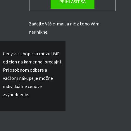
PRIHLÁSIŤ SA
Zadajte Váš e-mail a nič z toho Vám
neunikne.
Ceny v e-shope sa môžu líšiť
od cien na kamennej predajni.
Pri osobnom odbere a
väčšom nákupe je možné
individuálne cenové
zvýhodnenie.