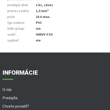
predajný obal
:
1 ks, záves
prierez vodiča
:
1,5 mm²
prúd
:
16 A max.
typ izolácie
:
PVC
USB výstup
:
nie
vodič
:
H05VV-F3G
vypínač
:
nie
Z
á
p
ä
INFORMÁCIE
t
i
e
O nás
Predajňa
Chcete poradiť?