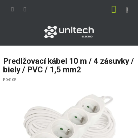
Prejsť
NÁKUP
na
obsah
KOŠÍK
Predlžovací kábel 10 m / 4 zásuvky /
biely / PVC / 1,5 mm2
P0410R