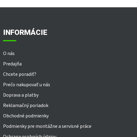
Z
á
p
ä
INFORMÁCIE
t
i
e
O nás
Predajňa
Chcete poradiť?
Prečo nakupovať u nás
Doprava a platby
Reklamačný poriadok
Obchodné podmienky
Podmienky pre montážne a servisné práce
Ochrana osobných údajov