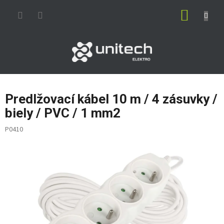
Prejsť
NÁKUP
na
obsah
KOŠÍK
Predlžovací kábel 10 m / 4 zásuvky /
biely / PVC / 1 mm2
P0410