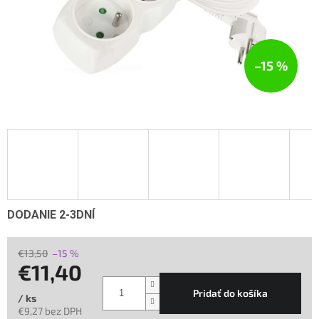
–15 %
DODANIE 2-3DNÍ
€13,50
–15 %
€11,40
Pridať do košíka
/ ks
€9,27 bez DPH