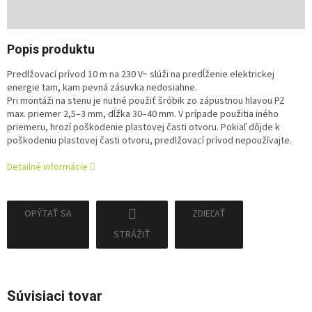
Jednotková
cena:
Popis produktu
Predlžovací prívod 10 m na 230 V~ slúži na predĺženie elektrickej
energie tam, kam pevná zásuvka nedosiahne.
Pri montáži na stenu je nutné použiť šróbik zo zápustnou hlavou PZ
max. priemer 2,5–3 mm, dĺžka 30–40 mm. V prípade použitia iného
priemeru, hrozí poškodenie plastovej časti otvoru. Pokiaľ dôjde k
poškodeniu plastovej časti otvoru, predlžovací prívod nepoužívajte.
Detailné informácie
OPÝTAŤ SA
ZDIEĽAŤ
STRÁŽIŤ
Súvisiaci tovar