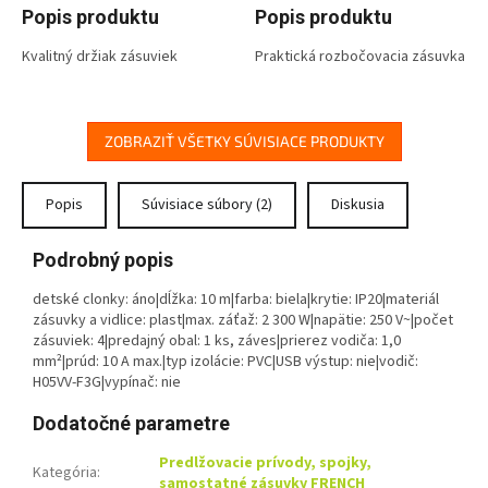
Popis produktu
Popis produktu
Kvalitný držiak zásuviek
Praktická rozbočovacia zásuvka
predlžovacieho prívodu vhodný
v čiernom prevedení. Pomocou
predovšetkým na montáž na
tejto zásuvky rozbočíte
pevný povrch (stena, stôl).
napájaciu sieť 230 V~ a ľahko
Môžete tak mať predlžovací
zapojíte viac spotrebičov podľa
ZOBRAZIŤ VŠETKY SÚVISIACE PRODUKTY
prívod stále tam, kde
daného počtu zásuviek.
potrebujete.
Praktická rozbočovacia zásuvka
v čiernom prevedení. Pomocou
Popis
Súvisiace súbory (2)
Diskusia
tejto zásuvky rozbočíte
napájaciu sieť 230 V~ a ľahko
Podrobný popis
zapojíte viac spotrebičov podľa
daného počtu zásuviek.
detské clonky: áno|dĺžka: 10 m|farba: biela|krytie: IP20|materiál
zásuvky a vidlice: plast|max. záťaž: 2 300 W|napätie: 250 V~|počet
Výhody produktu
zásuviek: 4|predajný obal: 1 ks, záves|prierez vodiča: 1,0
mm²|prúd: 10 A max.|typ izolácie: PVC|USB výstup: nie|vodič:
Trendová čierna farba
H05VV-F3G|vypínač: nie
Trendová čierna farba
Dodatočné parametre
Predlžovacie prívody, spojky,
Kategória
:
samostatné zásuvky FRENCH