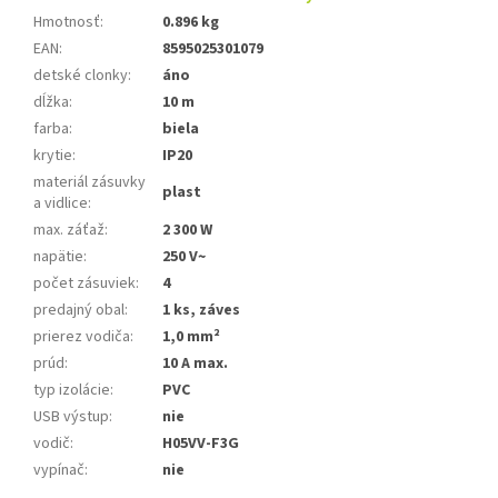
Hmotnosť
:
0.896 kg
EAN
:
8595025301079
detské clonky
:
áno
dĺžka
:
10 m
farba
:
biela
krytie
:
IP20
materiál zásuvky
plast
a vidlice
:
max. záťaž
:
2 300 W
napätie
:
250 V~
počet zásuviek
:
4
predajný obal
:
1 ks, záves
prierez vodiča
:
1,0 mm²
prúd
:
10 A max.
typ izolácie
:
PVC
USB výstup
:
nie
vodič
:
H05VV-F3G
vypínač
:
nie