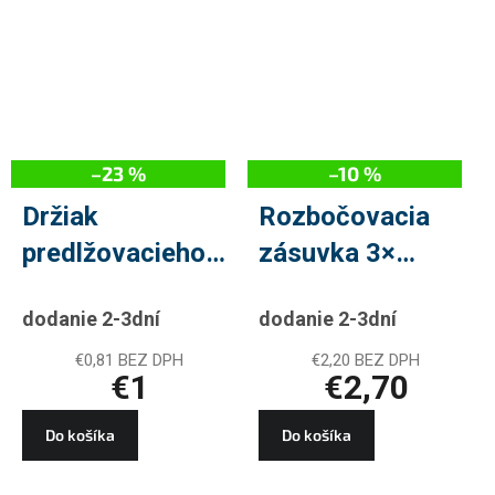
–23 %
–10 %
Držiak
Rozbočovacia
predlžovacieho
zásuvka 3×
prívodu pre 3-4
guľatá, čierny
dodanie 2-3dní
dodanie 2-3dní
zásuvky
€0,81 BEZ DPH
€2,20 BEZ DPH
€1
€2,70
Do košíka
Do košíka