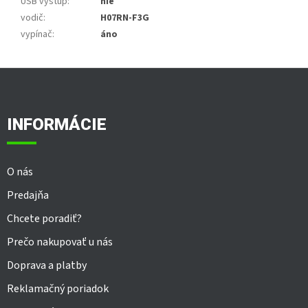
USB výstup
:
nie
vodič
:
H07RN-F3G
vypínač
:
áno
Z
á
p
ä
INFORMÁCIE
t
i
e
O nás
Predajňa
Chcete poradiť?
Prečo nakupovať u nás
Doprava a platby
Reklamačný poriadok