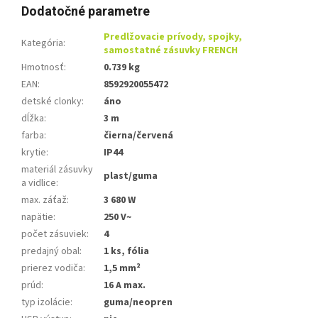
Dodatočné parametre
Predlžovacie prívody, spojky,
Kategória
:
samostatné zásuvky FRENCH
Hmotnosť
:
0.739 kg
EAN
:
8592920055472
detské clonky
:
áno
dĺžka
:
3 m
farba
:
čierna/červená
krytie
:
IP44
materiál zásuvky
plast/guma
a vidlice
:
max. záťaž
:
3 680 W
napätie
:
250 V~
počet zásuviek
:
4
predajný obal
:
1 ks, fólia
prierez vodiča
:
1,5 mm²
prúd
:
16 A max.
typ izolácie
:
guma/neopren