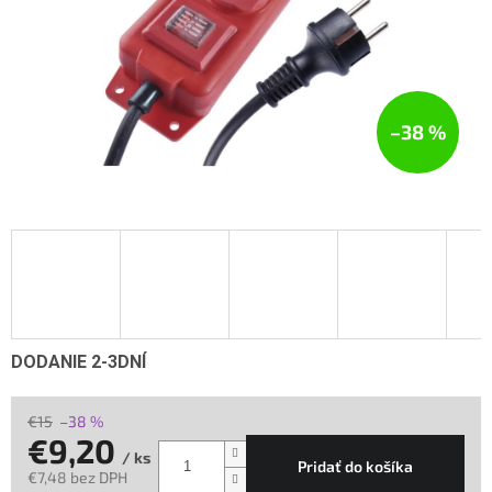
–38 %
DODANIE 2-3DNÍ
€15
–38 %
€9,20
/ ks
Pridať do košíka
€7,48 bez DPH