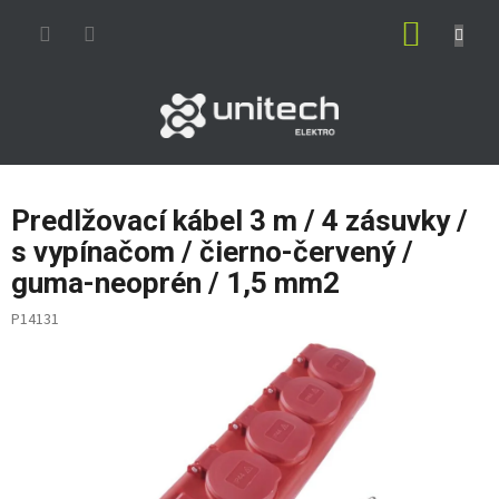
Prejsť
NÁKUP
na
obsah
KOŠÍK
Predlžovací kábel 3 m / 4 zásuvky /
s vypínačom / čierno-červený /
guma-neoprén / 1,5 mm2
P14131