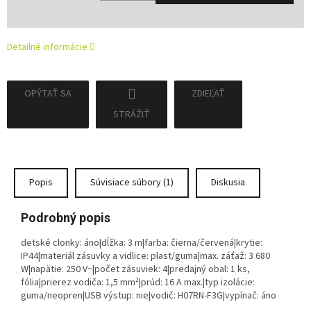
Jednotková
cena:
Detailné informácie
OPÝTAŤ SA
ZDIEĽAŤ
STRÁŽIŤ
Popis
Súvisiace súbory (1)
Diskusia
Podrobný popis
detské clonky: áno|dĺžka: 3 m|farba: čierna/červená|krytie:
IP44|materiál zásuvky a vidlice: plast/guma|max. záťaž: 3 680
W|napätie: 250 V~|počet zásuviek: 4|predajný obal: 1 ks,
fólia|prierez vodiča: 1,5 mm²|prúd: 16 A max.|typ izolácie:
guma/neopren|USB výstup: nie|vodič: H07RN-F3G|vypínač: áno